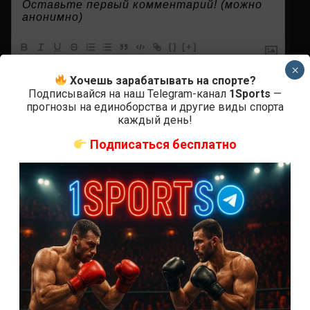
{}
[+]
×
Хочешь зарабатывать на спорте?
Подписывайся на наш Telegram-канал
1Sports
—
0
КОММЕНТАРИЕВ
прогнозы на единоборства и другие виды спорта
каждый день!
Подписаться бесплатно
СВЕЖИЕ ЗАПИСИ
ACA 200 прямая трансляция
Марафон боев UFC 325 прямая трансляция
UFC 324 прямая трансляция