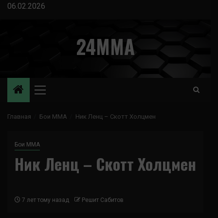
Перейти
06.02.2026
к
содержимому
24MMA
Основное
меню
Главная
Бои ММА
Ник Ленц – Скотт Холцмен
Бои ММА
Ник Ленц – Скотт Холцмен
7 лет тому назад
Решит Сабитов