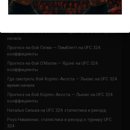
Марафон боев UFC 324 прямая трансляция
Где смотреть бой Гэтжи — Пимблетт на UFC 324:
время начала
Где смотреть бой О’Мэлли — Ядонг на UFC 324: время
начала
Прогноз на бой Гэтжи — Пимблетт на UFC 324:
коэффициенты
Прогноз на бой О’Мэлли — Ядонг на UFC 324:
коэффициенты
Где смотреть бой Кортес-Акоста — Льюис на UFC 324:
время начала
Прогноз на бой Кортес-Акоста — Льюис на UFC 324:
коэффициенты
Наталья Сильва на UFC 324: статистика и рекорд
Роуз Намаюнас: статистика и рекорд к турниру UFC
324