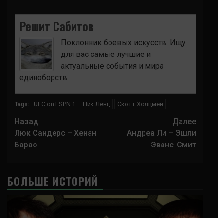
Решит Сабитов
Поклонник боевых искусств. Ищу
для вас самые лучшие и
актуальные события и мира
единоборств.
UFC on ESPN 1
Ник Ленц
Скотт Холцмен
Tags:
Навигация
Назад
Далее
записи
Люк Сандерс – Хенан
Андреа Ли – Эшли
Барао
Эванс-Смит
БОЛЬШЕ ИСТОРИЙ