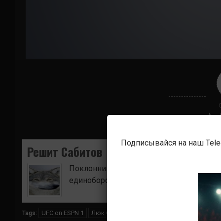
Подписывайся на наш Tel
Решит Сабитов
Поклонник боевых искусств. Ищу для в
единоборств.
UFC on ESPN 1
Люк Сандерс
Хенан Барао
Tags: