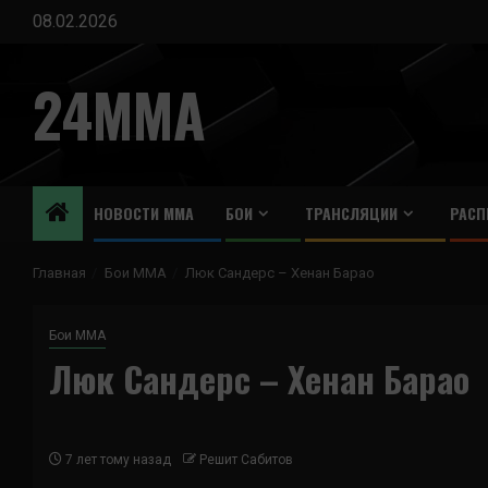
Перейти
08.02.2026
к
содержимому
24MMA
НОВОСТИ ММА
БОИ
ТРАНСЛЯЦИИ
РАСП
Главная
Бои ММА
Люк Сандерс – Хенан Барао
Бои ММА
Люк Сандерс – Хенан Барао
7 лет тому назад
Решит Сабитов