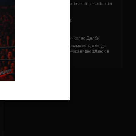
Кусок говна ты, существом даже нельзя ,такое как ты
назвать!
Анонимно
к
Конор МакГрегор
УЧ
Анонимно
к
Рэнди Браун — Николас Далби
не запускается ни один бой, реклама есть, а когда
заканчивается начинается загрузка видео длиною в
жизнь. Исправьте пожалуйста