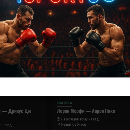
Далее
Ник Ленц – Скотт Холцмен
Бои ММА
в — Дрикус Дю
Лерон Мерфи — Аарон Пико
6 месяцев тому назад
Решит Сабитов
у назад