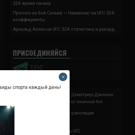
324: время начала
Прогноз на бой Сильва — Намаюнас на UFC 324:
коэффициенты
Арнольд Аллен на UFC 324: статистика и рекорд
ПРИСОЕДИНЯЙСЯ
×
 виды спорта каждый день!
Анонимно
к
Доминик Круз — Деметриус Джонсон
Спасибо что выложили этот супер техничный бой
Анонимно
к
UFC 324 прямая трансляция
А как смотреть с ноутбука?
Анонимно
к
Расписание боев UFC