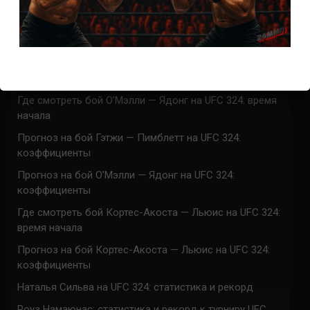
UFC 324 прямая трансляция
Марафон боев UFC 324 прямая трансляция
Где смотреть бой Гэтжи — Пимблетт на UFC 324:
время начала
Где смотреть бой О’Мэлли — Ядонг на UFC 324: время
начала
Прогноз на бой Гэтжи — Пимблетт на UFC 324:
коэффициенты
Прогноз на бой О’Мэлли — Ядонг на UFC 324:
коэффициенты
Где смотреть бой Кортес-Акоста — Льюис на UFC 324:
время начала
Прогноз на бой Кортес-Акоста — Льюис на UFC 324:
коэффициенты
Наталья Сильва на UFC 324: статистика и рекорд
Роуз Намаюнас: статистика и рекорд к турниру UFC