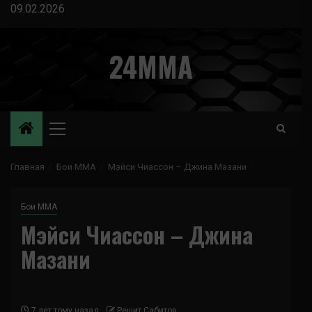
Перейти
09.02.2026
к
содержимому
24MMA
Основное
меню
Главная
Бои ММА
Мэйси Чиассон – Джина Мазани
Бои ММА
Мэйси Чиассон – Джина
Мазани
7 лет тому назад
Решит Сабитов