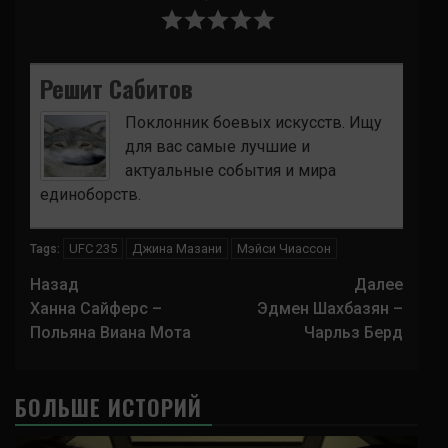
Решит Сабитов
Поклонник боевых искусств. Ищу
для вас самые лучшие и
актуальные события и мира
единоборств.
UFC 235
Джина Мазани
Мэйси Чиассон
Tags:
Навигация
Назад
Далее
записи
Ханна Сайферс –
Эдмен Шахбазян –
Польяна Виана Мота
Чарльз Берд
БОЛЬШЕ ИСТОРИЙ