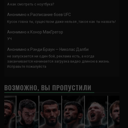
А как смотреть с ноутбука?
Анонимно
к
Расписание боев UFC
Кусок говна ты, существом даже нельзя ,такое как ты назвать!
Анонимно
к
Конор МакГрегор
УЧ
Анонимно
к
Рэнди Браун — Николас Далби
не запускается ни один бой, реклама есть, а когда
заканчивается начинается загрузка видео длиною в жизнь.
Исправьте пожалуйста
ВОЗМОЖНО, ВЫ ПРОПУСТИЛИ