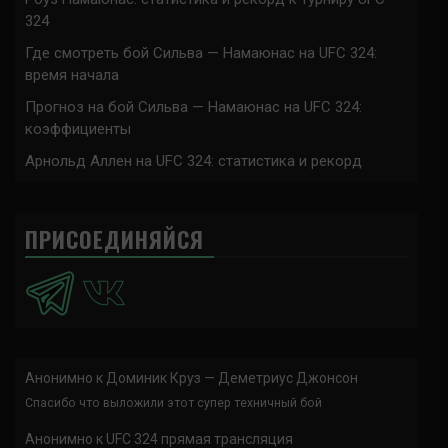
324
Где смотреть бой Сильва — Намаюнас на UFC 324:
время начала
Прогноз на бой Сильва — Намаюнас на UFC 324:
коэффициенты
Арнольд Аллен на UFC 324: статистика и рекорд
ПРИСОЕДИНЯЙСЯ
Анонимно
к
Доминик Круз — Деметриус Джонсон
Спасибо что выложили этот супер техничный бой
Анонимно
к
UFC 324 прямая трансляция