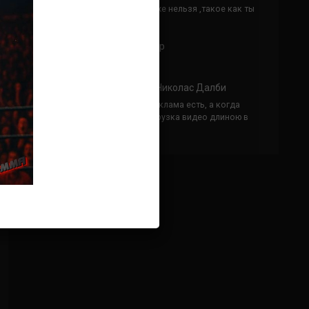
Кусок говна ты, существом даже нельзя ,такое как ты
назвать!
Анонимно
к
Конор МакГрегор
УЧ
Анонимно
к
Рэнди Браун — Николас Далби
не запускается ни один бой, реклама есть, а когда
заканчивается начинается загрузка видео длиною в
жизнь. Исправьте пожалуйста