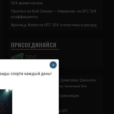
324: время начала
Прогноз на бой Сильва — Намаюнас на UFC 324:
коэффициенты
Арнольд Аллен на UFC 324: статистика и рекорд
ПРИСОЕДИНЯЙСЯ
×
 виды спорта каждый день!
Анонимно
к
Доминик Круз — Деметриус Джонсон
Спасибо что выложили этот супер техничный бой
Анонимно
к
UFC 324 прямая трансляция
А как смотреть с ноутбука?
Анонимно
к
Расписание боев UFC