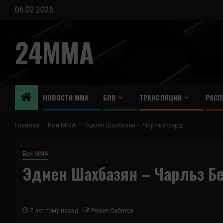
Перейти
06.02.2026
к
содержимому
24MMA
НОВОСТИ ММА
БОИ
ТРАНСЛЯЦИИ
РАСП
Главная
Бои ММА
Эдмен Шахбазян – Чарльз Берд
Бои ММА
Эдмен Шахбазян – Чарльз Б
7 лет тому назад
Решит Сабитов