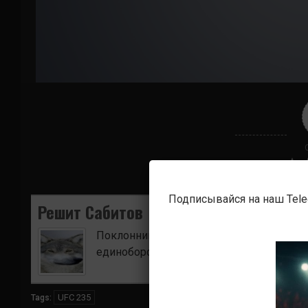
Подписывайся на наш Tel
Решит Сабитов
Поклонник боевых искусств. Ищу для в
единоборств.
UFC 235
Tags: