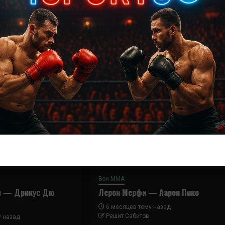
Далее
Диего Санчес – Микки Галл
Бои ММА
в — Дрикус Дю
Лерон Мерфи — Аарон Пико
6 месяцев тому назад
Решит Сабитов
у назад