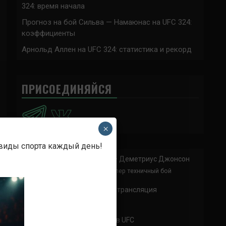
324: время начала
Прогноз на бой Сильва — Намаюнас на UFC 324:
коэффициенты
Арнольд Аллен на UFC 324: статистика и рекорд
ПРИСОЕДИНЯЙСЯ
×
 виды спорта каждый день!
Анонимно
к
Доминик Круз — Деметриус Джонсон
Спасибо что выложили этот супер техничный бой
Анонимно
к
UFC 324 прямая трансляция
А как смотреть с ноутбука?
Анонимно
к
Расписание боев UFC