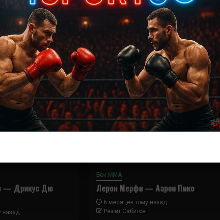
Далее
Майкл Биспинг – Денис Кэнг
Бои ММА
в — Дрикус Дю
Лерон Мерфи — Аарон Пико
6 месяцев тому назад
Решит Сабитов
у назад