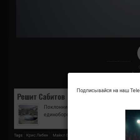
Подписывайся на наш Tel
Решит Сабитов
Поклонник боевых искусств. Ищу для в
единоборств.
Крис Либен
Майкл Биспинг
Tags: