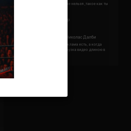
Кусок говна ты, существом даже нельзя ,такое как ты
назвать!
Анонимно
к
Конор МакГрегор
УЧ
Анонимно
к
Рэнди Браун — Николас Далби
не запускается ни один бой, реклама есть, а когда
заканчивается начинается загрузка видео длиною в
жизнь. Исправьте пожалуйста