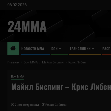
Перейти
06.02.2026
к
содержимому
24MMA
НОВОСТИ ММА
БОИ
ТРАНСЛЯЦИИ
РАСП
Главная
Бои ММА
Майкл Биспинг – Крис Либен
Бои ММА
Майкл Биспинг – Крис Либе
7 лет тому назад
Решит Сабитов