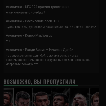
Анонимно
к
UFC 324 прямая трансляция
А как смотреть с ноутбука?
Анонимно
к
Расписание боев UFC
Кусок говна ты, существом даже нельзя ,такое как ты назвать!
Анонимно
к
Конор МакГрегор
УЧ
Анонимно
к
Рэнди Браун — Николас Далби
не запускается ни один бой, реклама есть, а когда
заканчивается начинается загрузка видео длиною в жизнь.
Исправьте пожалуйста
ВОЗМОЖНО, ВЫ ПРОПУСТИЛИ