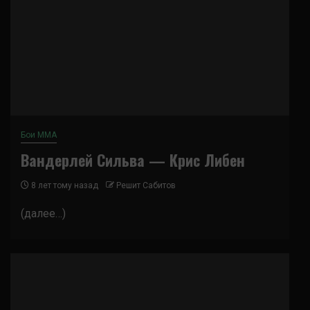
Бои ММА
Вандерлей Сильва — Крис Либен
8 лет тому назад
Решит Сабитов
(далее…)