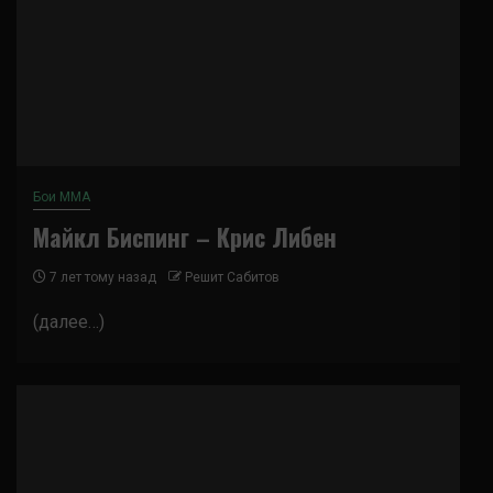
Бои ММА
Майкл Биспинг – Крис Либен
7 лет тому назад
Решит Сабитов
(далее…)