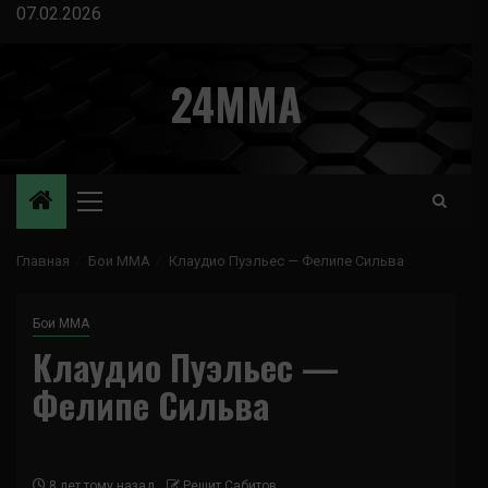
Перейти
07.02.2026
к
содержимому
24MMA
Основное
меню
Главная
Бои ММА
Клаудио Пуэльес — Фелипе Сильва
Бои ММА
Клаудио Пуэльес —
Фелипе Сильва
8 лет тому назад
Решит Сабитов