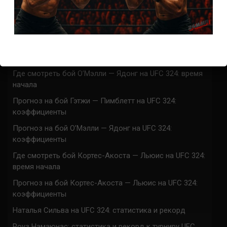
UFC 324 прямая трансляция
Марафон боев UFC 324 прямая трансляция
Где смотреть бой Гэтжи — Пимблетт на UFC 324:
время начала
Где смотреть бой О’Мэлли — Ядонг на UFC 324: время
начала
Прогноз на бой Гэтжи — Пимблетт на UFC 324:
коэффициенты
Прогноз на бой О’Мэлли — Ядонг на UFC 324:
коэффициенты
Где смотреть бой Кортес-Акоста — Льюис на UFC 324:
время начала
Прогноз на бой Кортес-Акоста — Льюис на UFC 324:
коэффициенты
Наталья Сильва на UFC 324: статистика и рекорд
Роуз Намаюнас: статистика и рекорд к турниру UFC