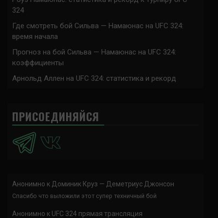
324
Где смотреть бой Сильва — Намаюнас на UFC 324:
время начала
Прогноз на бой Сильва — Намаюнас на UFC 324:
коэффициенты
Арнольд Аллен на UFC 324: статистика и рекорд
ПРИСОЕДИНЯЙСЯ
Анонимно
к
Доминик Круз — Деметриус Джонсон
Спасибо что выложили этот супер техничный бой
Анонимно
к
UFC 324 прямая трансляция