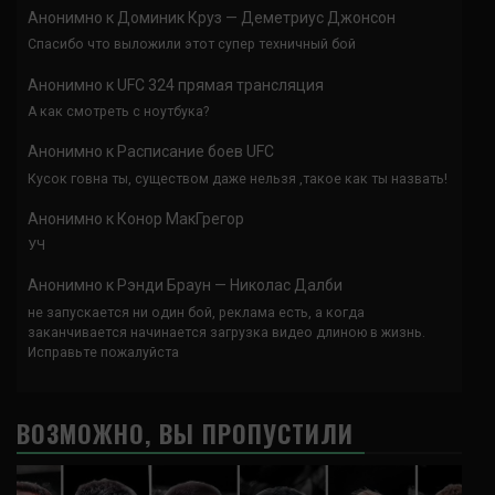
Анонимно
к
Доминик Круз — Деметриус Джонсон
Спасибо что выложили этот супер техничный бой
Анонимно
к
UFC 324 прямая трансляция
А как смотреть с ноутбука?
Анонимно
к
Расписание боев UFC
Кусок говна ты, существом даже нельзя ,такое как ты назвать!
Анонимно
к
Конор МакГрегор
УЧ
Анонимно
к
Рэнди Браун — Николас Далби
не запускается ни один бой, реклама есть, а когда
заканчивается начинается загрузка видео длиною в жизнь.
Исправьте пожалуйста
ВОЗМОЖНО, ВЫ ПРОПУСТИЛИ