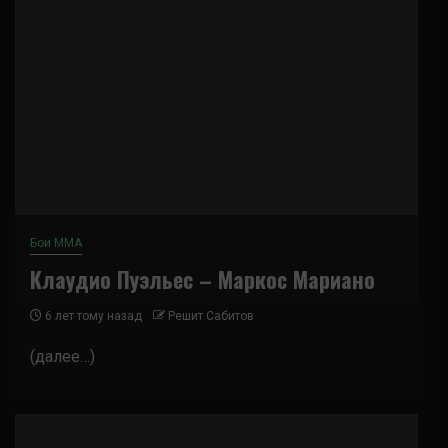
Бои ММА
Клаудио Пуэльес – Маркос Мариано
6 лет тому назад
Решит Сабитов
(далее…)