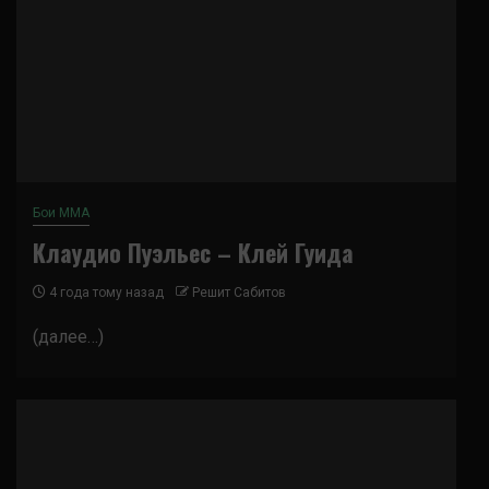
Бои ММА
Клаудио Пуэльес – Клей Гуида
4 года тому назад
Решит Сабитов
(далее…)