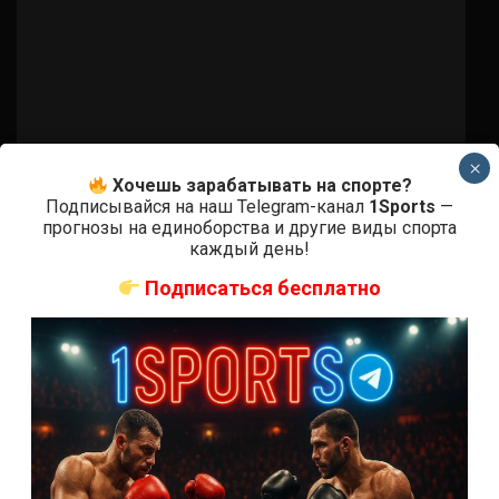
×
Хочешь зарабатывать на спорте?
Подписывайся на наш Telegram-канал
1Sports
—
прогнозы на единоборства и другие виды спорта
каждый день!
Подписаться бесплатно
Бои ММА
Клаудио Пуэльес — Фелипе Сильва
8 лет тому назад
Решит Сабитов
(далее…)