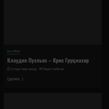
Бои ММА
Клаудио Пуэльес – Крис Груцмахер
4 года тому назад
Решит Сабитов
(далее…)