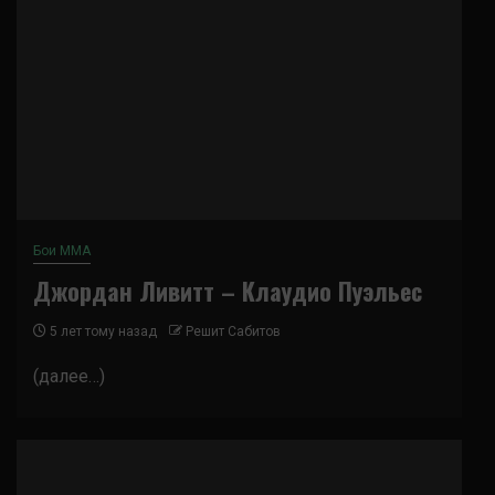
Бои ММА
Джордан Ливитт – Клаудио Пуэльес
5 лет тому назад
Решит Сабитов
(далее…)