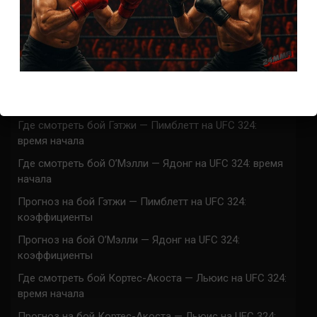
СВЕЖИЕ ЗАПИСИ
ACA 200 прямая трансляция
Марафон боев UFC 325 прямая трансляция
UFC 324 прямая трансляция
Марафон боев UFC 324 прямая трансляция
Где смотреть бой Гэтжи — Пимблетт на UFC 324:
время начала
Где смотреть бой О’Мэлли — Ядонг на UFC 324: время
начала
Прогноз на бой Гэтжи — Пимблетт на UFC 324:
коэффициенты
Прогноз на бой О’Мэлли — Ядонг на UFC 324:
коэффициенты
Где смотреть бой Кортес-Акоста — Льюис на UFC 324:
время начала
Прогноз на бой Кортес-Акоста — Льюис на UFC 324: