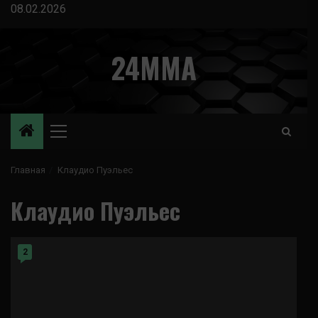
Перейти
08.02.2026
к
содержимому
24MMA
Основное
меню
Главная
Клаудио Пуэльес
Клаудио Пуэльес
2