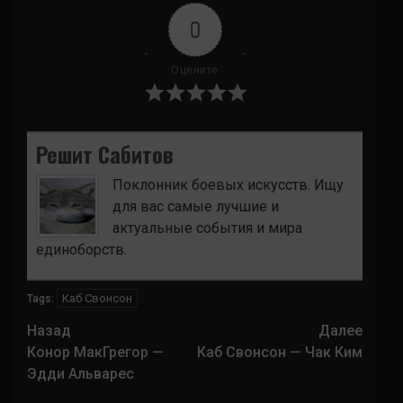
0
Оцените
Решит Сабитов
Поклонник боевых искусств. Ищу
для вас самые лучшие и
актуальные события и мира
единоборств.
Каб Свонсон
Tags:
Навигация
Назад
Далее
записи
Конор МакГрегор —
Каб Свонсон — Чак Ким
Эдди Альварес