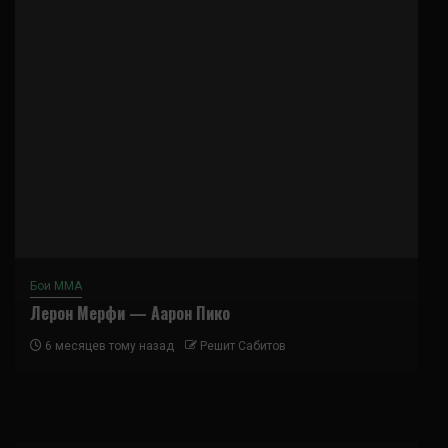
Бои ММА
Лерон Мерфи — Аарон Пико
6 месяцев тому назад
Решит Сабитов