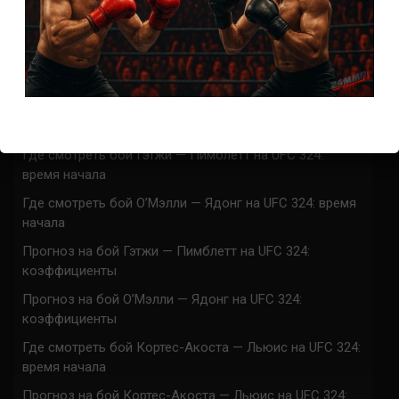
СВЕЖИЕ ЗАПИСИ
ACA 200 прямая трансляция
Марафон боев UFC 325 прямая трансляция
UFC 324 прямая трансляция
Марафон боев UFC 324 прямая трансляция
Где смотреть бой Гэтжи — Пимблетт на UFC 324:
время начала
Где смотреть бой О’Мэлли — Ядонг на UFC 324: время
начала
Прогноз на бой Гэтжи — Пимблетт на UFC 324:
коэффициенты
Прогноз на бой О’Мэлли — Ядонг на UFC 324:
коэффициенты
Где смотреть бой Кортес-Акоста — Льюис на UFC 324:
время начала
Прогноз на бой Кортес-Акоста — Льюис на UFC 324: