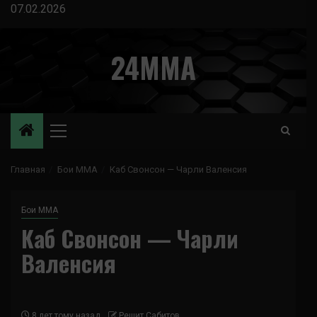
Перейти
07.02.2026
к
содержимому
24MMA
Основное
меню
Главная
Бои ММА
Каб Свонсон — Чарли Валенсия
Бои ММА
Каб Свонсон — Чарли
Валенсия
8 лет тому назад
Решит Сабитов