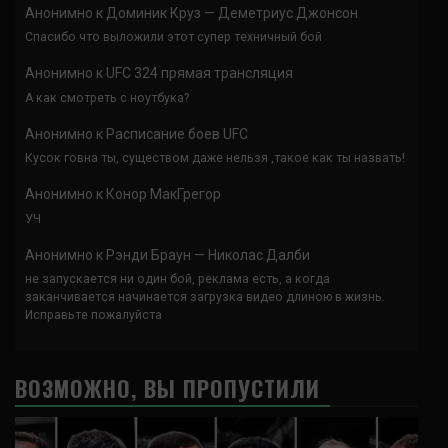
Анонимно
к
Доминик Круз — Деметриус Джонсон
Спасибо что выложили этот супер техничный бой
Анонимно
к
UFC 324 прямая трансляция
А как смотреть с ноутбука?
Анонимно
к
Расписание боев UFC
Кусок говна ты, существом даже нельзя ,такое как ты назвать!
Анонимно
к
Конор МакГрегор
УЧ
Анонимно
к
Рэнди Браун — Николас Далби
не запускается ни один бой, реклама есть, а когда
заканчивается начинается загрузка видео длиною в жизнь.
Исправьте пожалуйста
ВОЗМОЖНО, ВЫ ПРОПУСТИЛИ