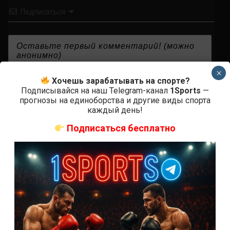
Подписаться
×
{}
[+]
Хочешь зарабатывать на спорте?
Подписывайся на наш Telegram-канал
1Sports
—
прогнозы на единоборства и другие виды спорта
каждый день!
0
КОММЕНТАРИЕВ
Подписаться бесплатно
СВЕЖИЕ ЗАПИСИ