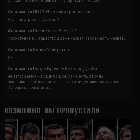
Спасибо что выложили этот супер техничный бой
Анонимно
к
UFC 324 прямая трансляция
А как смотреть с ноутбука?
Анонимно
к
Расписание боев UFC
Кусок говна ты, существом даже нельзя ,такое как ты назвать!
Анонимно
к
Конор МакГрегор
УЧ
Анонимно
к
Рэнди Браун — Николас Далби
не запускается ни один бой, реклама есть, а когда
заканчивается начинается загрузка видео длиною в жизнь.
Исправьте пожалуйста
ВОЗМОЖНО, ВЫ ПРОПУСТИЛИ