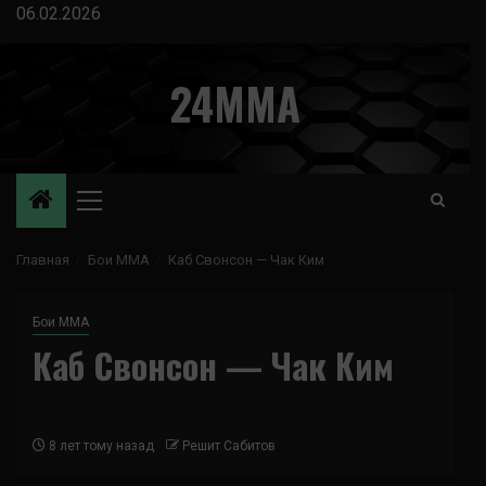
Перейти
06.02.2026
к
содержимому
24MMA
Основное
меню
Главная
Бои ММА
Каб Свонсон — Чак Ким
Бои ММА
Каб Свонсон — Чак Ким
8 лет тому назад
Решит Сабитов