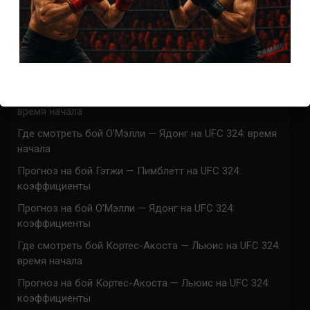
ACA 200 прямая трансляция
Марафон боев UFC 325 прямая трансляция
UFC 324 прямая трансляция
Марафон боев UFC 324 прямая трансляция
Где смотреть бой Гэтжи — Пимблетт на UFC 324:
время начала
Где смотреть бой О’Мэлли — Ядонг на UFC 324: время
начала
Прогноз на бой Гэтжи — Пимблетт на UFC 324:
коэффициенты
Прогноз на бой О’Мэлли — Ядонг на UFC 324:
коэффициенты
Где смотреть бой Кортес-Акоста — Льюис на UFC 324:
время начала
Прогноз на бой Кортес-Акоста — Льюис на UFC 324:
коэффициенты