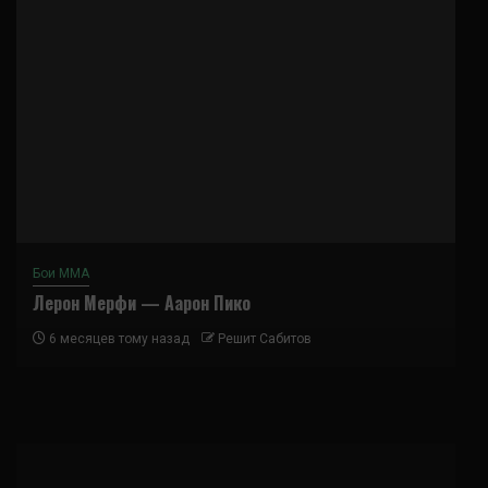
Бои ММА
Лерон Мерфи — Аарон Пико
6 месяцев тому назад
Решит Сабитов