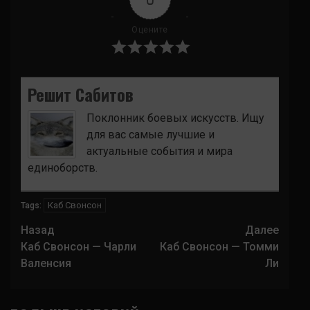
Оцените
Решит Сабитов
Поклонник боевых искусств. Ищу
для вас самые лучшие и
актуальные события и мира
единоборств.
Каб Свонсон
Tags:
Навигация
Назад
Далее
записи
Каб Свонсон — Чарли
Каб Свонсон — Томми
Валенсия
Ли