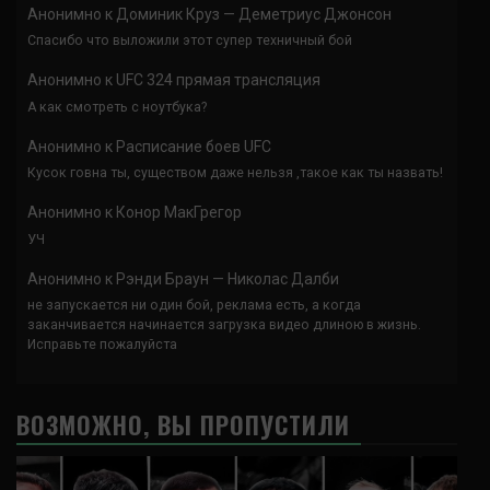
Анонимно
к
Доминик Круз — Деметриус Джонсон
Спасибо что выложили этот супер техничный бой
Анонимно
к
UFC 324 прямая трансляция
А как смотреть с ноутбука?
Анонимно
к
Расписание боев UFC
Кусок говна ты, существом даже нельзя ,такое как ты назвать!
Анонимно
к
Конор МакГрегор
УЧ
Анонимно
к
Рэнди Браун — Николас Далби
не запускается ни один бой, реклама есть, а когда
заканчивается начинается загрузка видео длиною в жизнь.
Исправьте пожалуйста
ВОЗМОЖНО, ВЫ ПРОПУСТИЛИ