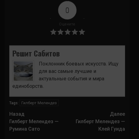
0
Оцените
Решит Сабитов
Поклонник боевых искусств. Ищу
для вас самые лучшие и
актуальные события и мира
единоборств.
Гилберт Мелендез
Tags:
Навигация
Назад
Далее
записи
Гилберт Мелендез —
Гилберт Мелендез —
Румина Сато
Клей Гуида