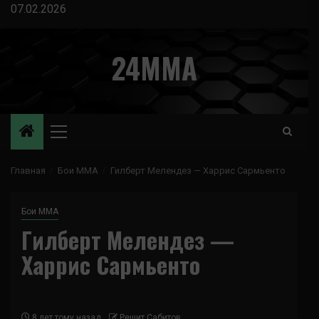
Перейти
07.02.2026
к
содержимому
24MMA
Основное
меню
Главная
Бои ММА
Гилберт Мелендез — Харрис Сармьенто
Бои ММА
Гилберт Мелендез —
Харрис Сармьенто
8 лет тому назад
Решит Сабитов