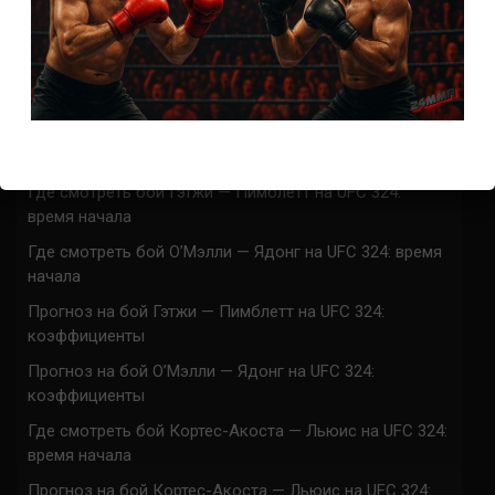
СВЕЖИЕ ЗАПИСИ
ACA 200 прямая трансляция
Марафон боев UFC 325 прямая трансляция
UFC 324 прямая трансляция
Марафон боев UFC 324 прямая трансляция
Где смотреть бой Гэтжи — Пимблетт на UFC 324:
время начала
Где смотреть бой О’Мэлли — Ядонг на UFC 324: время
начала
Прогноз на бой Гэтжи — Пимблетт на UFC 324:
коэффициенты
Прогноз на бой О’Мэлли — Ядонг на UFC 324:
коэффициенты
Где смотреть бой Кортес-Акоста — Льюис на UFC 324:
время начала
Прогноз на бой Кортес-Акоста — Льюис на UFC 324: