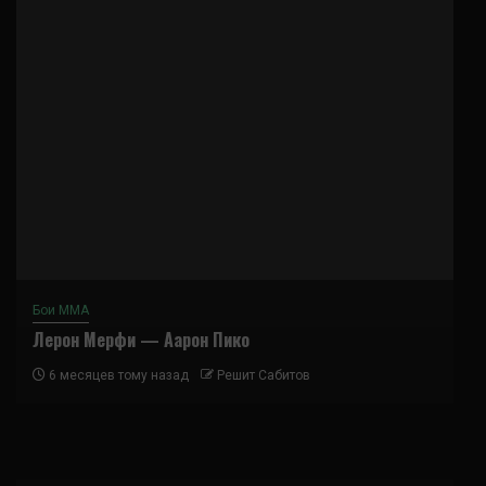
Бои ММА
Лерон Мерфи — Аарон Пико
6 месяцев тому назад
Решит Сабитов