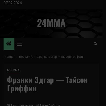
Перейти
07.02.2026
к
содержимому
24MMA
Основное
меню
Главная
Бои ММА
Фрэнки Эдгар — Тайсон Гриффин
Бои ММА
Фрэнки Эдгар — Тайсон
Гриффин
8 лет тому назад
Решит Сабитов