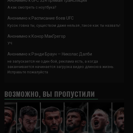
Анонимно
к
UFC 324 прямая трансляция
А как смотреть с ноутбука?
Анонимно
к
Расписание боев UFC
Кусок говна ты, существом даже нельзя ,такое как ты назвать!
Анонимно
к
Конор МакГрегор
УЧ
Анонимно
к
Рэнди Браун — Николас Далби
не запускается ни один бой, реклама есть, а когда
заканчивается начинается загрузка видео длиною в жизнь.
Исправьте пожалуйста
ВОЗМОЖНО, ВЫ ПРОПУСТИЛИ