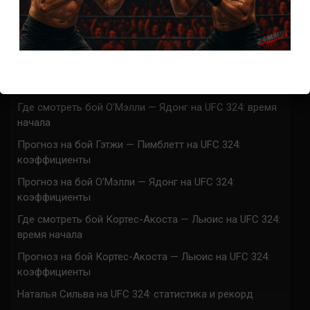
Марафон боев UFC 325 прямая трансляция
UFC 324 прямая трансляция
Марафон боев UFC 324 прямая трансляция
Где смотреть бой Гэтжи — Пимблетт на UFC 324:
время начала
Где смотреть бой О’Мэлли — Ядонг на UFC 324: время
начала
Прогноз на бой Гэтжи — Пимблетт на UFC 324:
коэффициенты
Прогноз на бой О’Мэлли — Ядонг на UFC 324:
коэффициенты
Где смотреть бой Кортес-Акоста — Льюис на UFC 324:
время начала
Прогноз на бой Кортес-Акоста — Льюис на UFC 324:
коэффициенты
Наталья Сильва на UFC 324: статистика и рекорд