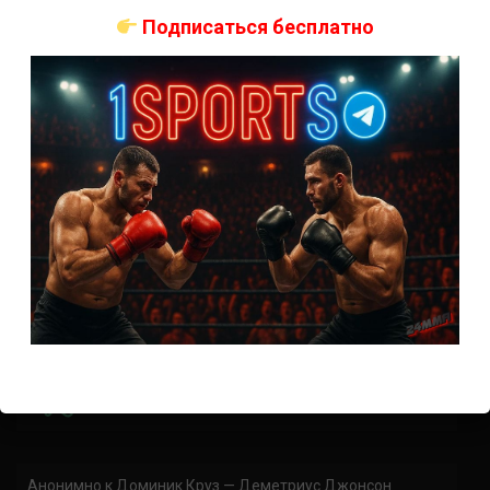
коэффициенты
Подписаться бесплатно
Наталья Сильва на UFC 324: статистика и рекорд
Роуз Намаюнас: статистика и рекорд к турниру UFC
324
Где смотреть бой Сильва — Намаюнас на UFC 324:
время начала
Прогноз на бой Сильва — Намаюнас на UFC 324:
коэффициенты
Арнольд Аллен на UFC 324: статистика и рекорд
ПРИСОЕДИНЯЙСЯ
Анонимно
к
Доминик Круз — Деметриус Джонсон