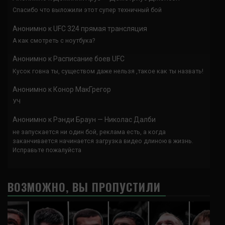
Спасибо что выложили этот супер техничный бой
Анонимно
к
UFC 324 прямая трансляция
А как смотреть с ноутбука?
Анонимно
к
Расписание боев UFC
Кусок говна ты, существом даже нельзя ,такое как ты назвать!
Анонимно
к
Конор МакГрегор
УЧ
Анонимно
к
Рэнди Браун — Николас Далби
не запускается ни один бой, реклама есть, а когда
заканчивается начинается загрузка видео длиною в жизнь.
Исправьте пожалуйста
ВОЗМОЖНО, ВЫ ПРОПУСТИЛИ