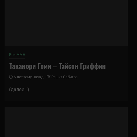
Бои ММА
Таканори Гоми – Тайсон Гриффин
6 лет тому назад
Решит Сабитов
(далее…)