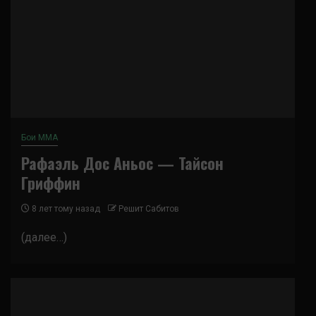
Бои ММА
Рафаэль Дос Аньос — Тайсон
Гриффин
8 лет тому назад
Решит Сабитов
(далее…)