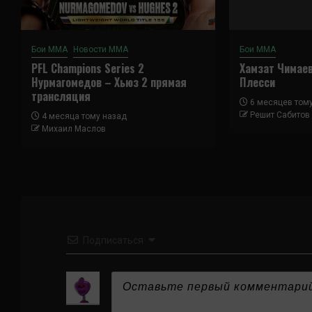
Бои ММА
Новости ММА
Бои ММА
PFL Champions Series 2
Хамзат Чимае
Нурмагомедов – Хьюз 2 прямая
Плесси
трансляция
6 месяцев том
Решит Сабитов
4 месяца тому назад
Михаил Маслов
Подписаться