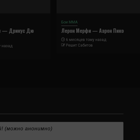
Бои ММА
в — Дрикус Дю
Лерон Мерфи — Аарон Пико
6 месяцев тому назад
Решит Сабитов
у назад