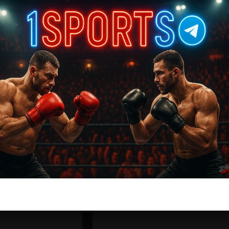
ас самые лучшие и актуальные события и мира
Далее
Форрест Гриффин — Стив Сейег