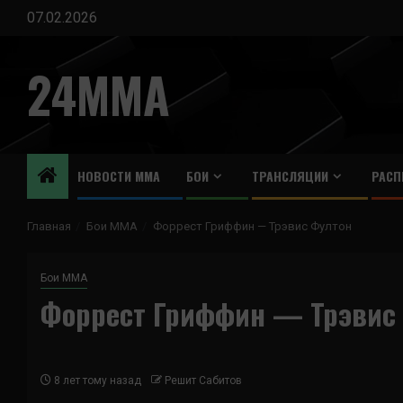
Перейти
07.02.2026
к
содержимому
24MMA
НОВОСТИ ММА
БОИ
ТРАНСЛЯЦИИ
РАСП
Главная
Бои ММА
Форрест Гриффин — Трэвис Фултон
Бои ММА
Форрест Гриффин — Трэвис
8 лет тому назад
Решит Сабитов