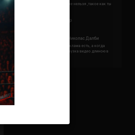
Кусок говна ты, существом даже нельзя ,такое как ты
назвать!
Анонимно
к
Конор МакГрегор
УЧ
Анонимно
к
Рэнди Браун — Николас Далби
не запускается ни один бой, реклама есть, а когда
заканчивается начинается загрузка видео длиною в
жизнь. Исправьте пожалуйста