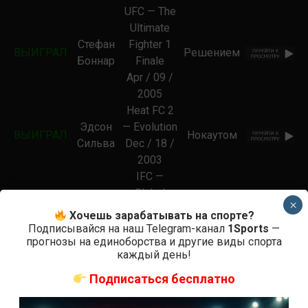
UFC — The
Ultimate
Стефан
Fighter 1
ВЫИГРАЛ
Решением
Боннар
Finale
Apr / 09 /
2005
Heat FC 2
Эдсон
— Evolution
ВЫИГРАЛ
Нокаутом
Сильва
Dec / 18 /
2003
IFC —
Global
Чел
×
ВЫИГРАЛ
Domination
Сабмишном
Хочешь зарабатывать на спорте?
Соннен
Sep / 06 /
Подписывайся на наш Telegram-канал
1Sports
—
прогнозы на единоборства и другие виды спорта
2003
каждый день!
IFC —
Global
Подписаться бесплатно
Джереми
ПРОИГРАЛ
Domination
Нокаутом
Хорн