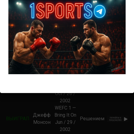
Sep / 06 /
2003
Heat FC 1
Эбенезер
— Genesis
ВЫИГРАЛ
Фонтес
Сабмишном
Jul / 31 /
Брага
2003
KOTC 20 —
Стив
Crossroads
ВЫИГРАЛ
Сабмишном
Сейег
Dec / 15 /
2002
CC 1 —
Halloween
Трэвис
Техническим
ВЫИГРАЛ
Heat
Фултон
нокаутом
Oct / 26 /
2002
WEFC 1 —
Джефф
Bring It On
ВЫИГРАЛ
Решением
Монсон
Jun / 29 /
2002