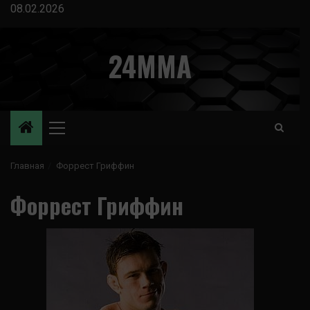
Перейти
08.02.2026
к
содержимому
24MMA
Основное
меню
Главная
Форрест Гриффин
Форрест Гриффин