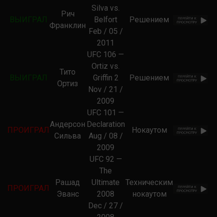
Silva vs.
Рич
ВЫИГРАЛ
Belfort
Решением
Франклин
Feb / 05 /
2011
UFC 106 —
Ortiz vs.
Тито
ВЫИГРАЛ
Griffin 2
Решением
Ортиз
Nov / 21 /
2009
UFC 101 —
Андерсон
Declaration
ПРОИГРАЛ
Нокаутом
Сильва
Aug / 08 /
2009
UFC 92 —
The
Рашад
Ultimate
Техническим
ПРОИГРАЛ
Эванс
2008
нокаутом
Dec / 27 /