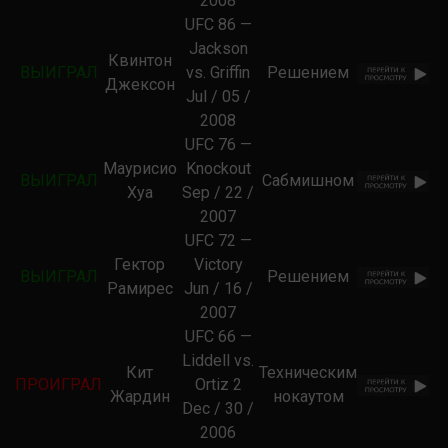
2008
UFC 86 —
Jackson
Квинтон
ВЫИГРАЛ
vs. Griffin
Решением
Джексон
Jul / 05 /
2008
UFC 76 —
Маурисио
Knockout
ВЫИГРАЛ
Сабмишном
Хуа
Sep / 22 /
2007
UFC 72 —
Гектор
Victory
ВЫИГРАЛ
Решением
Рамирес
Jun / 16 /
2007
UFC 66 —
Liddell vs.
Кит
Техническим
ПРОИГРАЛ
Ortiz 2
Жардин
нокаутом
Dec / 30 /
2006