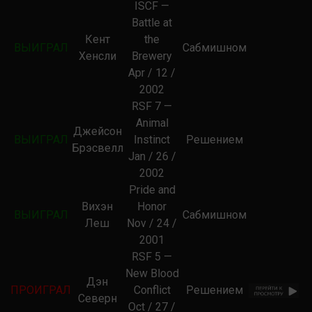
ISCF —
Battle at
Кент
the
ВЫИГРАЛ
Сабмишном
Хенсли
Brewery
Apr / 12 /
2002
RSF 7 —
Animal
Джейсон
ВЫИГРАЛ
Instinct
Решением
Брэсвелл
Jan / 26 /
2002
Pride and
Вихэн
Honor
ВЫИГРАЛ
Сабмишном
Леш
Nov / 24 /
2001
RSF 5 —
New Blood
Дэн
ПРОИГРАЛ
Conflict
Решением
Северн
Oct / 27 /