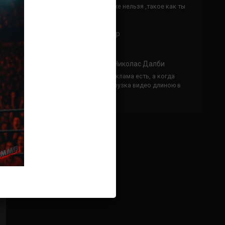
Кусок говна ты, существом даже нельзя ,такое как ты
назвать!
Анонимно
к
Конор МакГрегор
УЧ
Анонимно
к
Рэнди Браун — Николас Далби
не запускается ни один бой, реклама есть, а когда
заканчивается начинается загрузка видео длиною в
жизнь. Исправьте пожалуйста