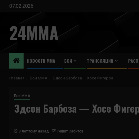
Перейти
07.02.2026
к
содержимому
24MMA
НОВОСТИ ММА
БОИ
ТРАНСЛЯЦИИ
РАСП
Главная
Бои ММА
Эдсон Барбоза — Хосе Фигероа
Бои ММА
Эдсон Барбоза — Хосе Фиге
8 лет тому назад
Решит Сабитов