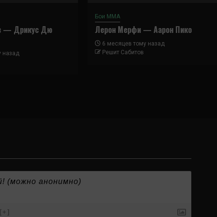
Бои ММА
в — Дрикус Дю
Лерон Мерфи — Аарон Пико
6 месяцев тому назад
Решит Сабитов
у назад
[+]