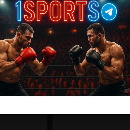
ас самые лучшие и актуальные события и мира
Далее
Эдсон Барбоза — Марсело Гудичи