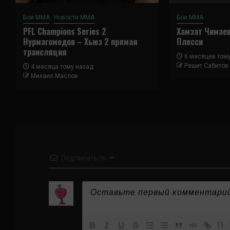
Бои ММА
Новости ММА
Бои ММА
PFL Champions Series 2
Хамзат Чимае
Нурмагомедов – Хьюз 2 прямая
Плесси
трансляция
6 месяцев том
Решит Сабитов
4 месяца тому назад
Михаил Маслов
Подписаться
{}