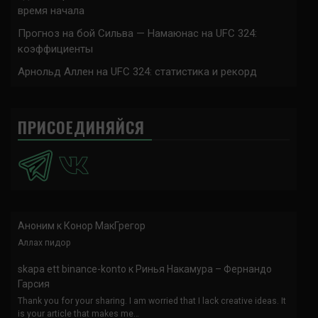
время начала
Прогноз на бой Сильва — Намаюнас на UFC 324:
коэффициенты
Арнольд Аллен на UFC 324: статистика и рекорд
ПРИСОЕДИНЯЙСЯ
Аноним
к
Конор МакГрегор
Аллах пидор
skapa ett binance-konto
к
Ринья Накамура – Фернандо
Гарсия
Thank you for your sharing. I am worried that I lack creative ideas. It
is your article that makes me…