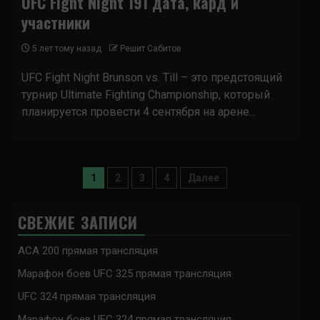
UFC Fight Night 191 дата, кард и
участники
5 лет тому назад
Решит Сабитов
UFC Fight Night Brunson vs. Till – это предстоящий
турнир Ultimate Fighting Championship, который
планируется провести 4 сентября на арене...
Пагинация
1
2
3
4
Далее
записей
СВЕЖИЕ ЗАПИСИ
ACA 200 прямая трансляция
Марафон боев UFC 325 прямая трансляция
UFC 324 прямая трансляция
Марафон боев UFC 324 прямая трансляция