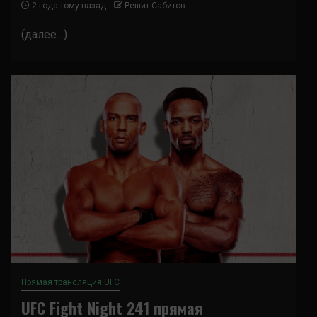
2 года тому назад
Решит Сабитов
(далее…)
Прямая трансляция UFC
UFC Fight Night 241 прямая