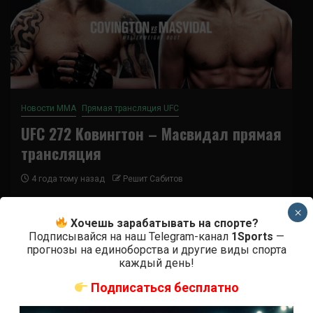
Новости ММА
Прямая трансляция UFC
UFC 272 Ковингтон – Масвидал прямая
трансляция
4 года тому назад
Решит Сабитов
Где и когда смотреть трансляцию UFC 272
×
Хочешь зарабатывать на спорте?
Ковингтон vs. Масвидал 6 марта в 02:00 мск на T-
Подписывайся на наш Telegram-канал
1Sports
—
Mobile Arena в Лас-Вегасе...
прогнозы на единоборства и другие виды спорта
каждый день!
Подписаться бесплатно