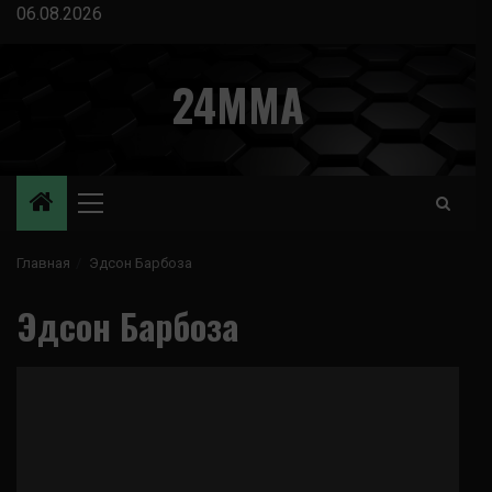
Перейти
06.08.2026
к
содержимому
24MMA
Основное
меню
Главная
Эдсон Барбоза
Эдсон Барбоза