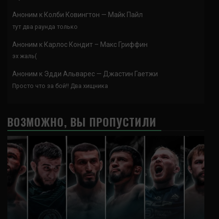
Аноним
к
Колби Ковингтон — Майк Пайл
тут два раунда только
Аноним
к
Карлос Кондит – Макс Гриффин
эх жаль(
Аноним
к
Эдди Альварес — Джастин Гаетжи
Просто что за бой!! Два хищника
ВОЗМОЖНО, ВЫ ПРОПУСТИЛИ