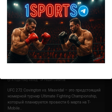
Новости ММА
Турниры UFC
UFC 272 дата, кард и участники
4 года тому назад
Решит Сабитов
UFC 272 Covington vs. Masvidal – это предстоящий
номерной турнир Ultimate Fighting Championship,
который планируется провести 6 марта на T-
Mobile...