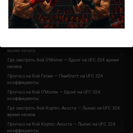
ACA 200 прямая трансляция
Марафон боев UFC 325 прямая трансляция
UFC 324 прямая трансляция
Марафон боев UFC 324 прямая трансляция
Где смотреть бой Гэтжи — Пимблетт на UFC 324:
время начала
Где смотреть бой О’Мэлли — Ядонг на UFC 324: время
начала
Прогноз на бой Гэтжи — Пимблетт на UFC 324:
коэффициенты
Прогноз на бой О’Мэлли — Ядонг на UFC 324:
коэффициенты
Где смотреть бой Кортес-Акоста — Льюис на UFC 324:
время начала
Прогноз на бой Кортес-Акоста — Льюис на UFC 324:
коэффициенты