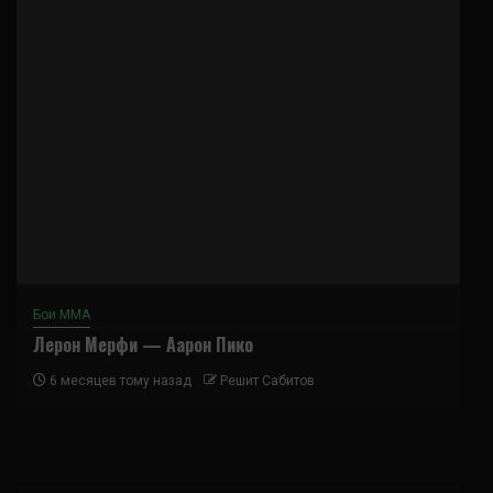
Бои ММА
Лерон Мерфи — Аарон Пико
6 месяцев тому назад
Решит Сабитов