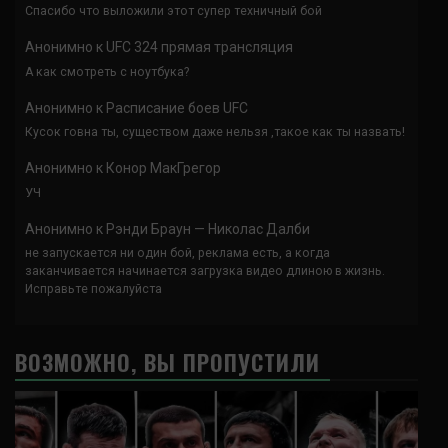
Спасибо что выложили этот супер техничный бой
Анонимно
к
UFC 324 прямая трансляция
А как смотреть с ноутбука?
Анонимно
к
Расписание боев UFC
Кусок говна ты, существом даже нельзя ,такое как ты назвать!
Анонимно
к
Конор МакГрегор
УЧ
Анонимно
к
Рэнди Браун — Николас Далби
не запускается ни один бой, реклама есть, а когда
заканчивается начинается загрузка видео длиною в жизнь.
Исправьте пожалуйста
ВОЗМОЖНО, ВЫ ПРОПУСТИЛИ