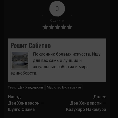
0
Оцените
Решит Сабитов
Поклонник боевых искусств. Ищу
для вас самые лучшие и
актуальные события и мира
единоборств.
Дэн Хендерсон
Мурильо Бустаманте
Tags:
Навигация
Назад
Далее
записи
Дэн Хендерсон —
Дэн Хендерсон —
Шунго Ойама
Казухиро Накамура