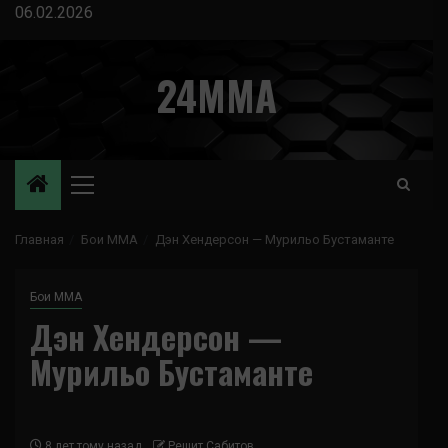
Перейти
06.02.2026
к
содержимому
24MMA
Основное
меню
Главная
Бои ММА
Дэн Хендерсон — Мурильо Бустаманте
Бои ММА
Дэн Хендерсон —
Мурильо Бустаманте
8 лет тому назад
Решит Сабитов