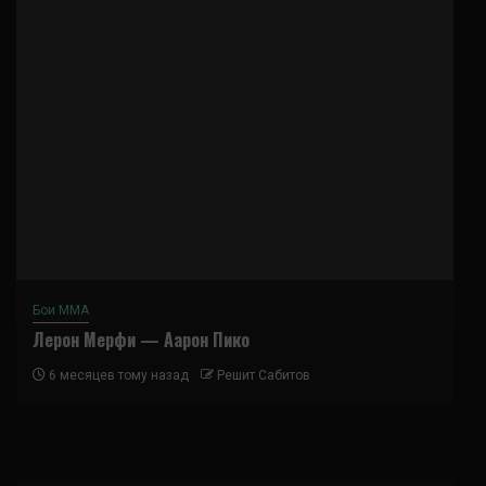
Бои ММА
Лерон Мерфи — Аарон Пико
6 месяцев тому назад
Решит Сабитов