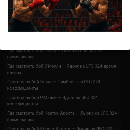
СВЕЖИЕ ЗАПИСИ
ACA 200 прямая трансляция
Марафон боев UFC 325 прямая трансляция
UFC 324 прямая трансляция
Марафон боев UFC 324 прямая трансляция
Где смотреть бой Гэтжи — Пимблетт на UFC 324:
время начала
Где смотреть бой О’Мэлли — Ядонг на UFC 324: время
начала
Прогноз на бой Гэтжи — Пимблетт на UFC 324:
коэффициенты
Прогноз на бой О’Мэлли — Ядонг на UFC 324:
коэффициенты
Где смотреть бой Кортес-Акоста — Льюис на UFC 324:
время начала
Прогноз на бой Кортес-Акоста — Льюис на UFC 324: