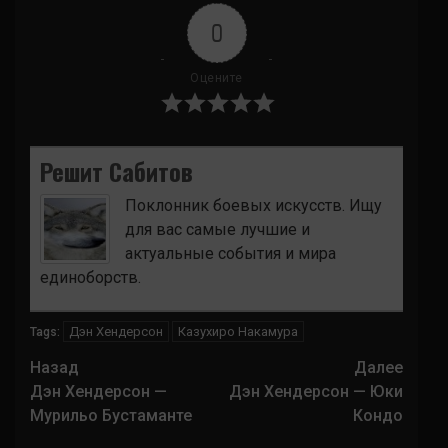
0
Оцените
Решит Сабитов
Поклонник боевых искусств. Ищу
для вас самые лучшие и
актуальные события и мира
единоборств.
Дэн Хендерсон
Казухиро Накамура
Tags:
Навигация
Назад
Далее
записи
Дэн Хендерсон —
Дэн Хендерсон — Юки
Мурильо Бустаманте
Кондо