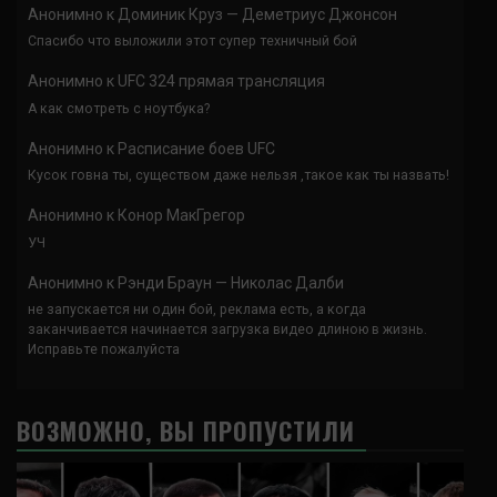
Анонимно
к
Доминик Круз — Деметриус Джонсон
Спасибо что выложили этот супер техничный бой
Анонимно
к
UFC 324 прямая трансляция
А как смотреть с ноутбука?
Анонимно
к
Расписание боев UFC
Кусок говна ты, существом даже нельзя ,такое как ты назвать!
Анонимно
к
Конор МакГрегор
УЧ
Анонимно
к
Рэнди Браун — Николас Далби
не запускается ни один бой, реклама есть, а когда
заканчивается начинается загрузка видео длиною в жизнь.
Исправьте пожалуйста
ВОЗМОЖНО, ВЫ ПРОПУСТИЛИ