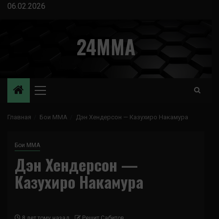
Перейти
06.02.2026
к
содержимому
24MMA
Основное
меню
Главная
Бои ММА
Дэн Хендерсон — Казухиро Накамура
Бои ММА
Дэн Хендерсон —
Казухиро Накамура
8 лет тому назад
Решит Сабитов