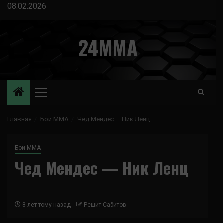
Перейти
08.02.2026
к
содержимому
24MMA
Основное
меню
Главная
Бои ММА
Чед Мендес — Ник Ленц
Бои ММА
Чед Мендес — Ник Ленц
8 лет тому назад
Решит Сабитов