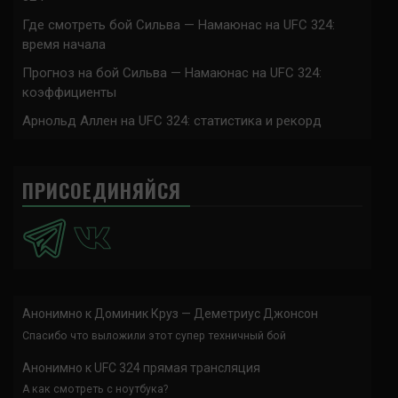
Где смотреть бой Сильва — Намаюнас на UFC 324:
время начала
Прогноз на бой Сильва — Намаюнас на UFC 324:
коэффициенты
Арнольд Аллен на UFC 324: статистика и рекорд
ПРИСОЕДИНЯЙСЯ
Анонимно
к
Доминик Круз — Деметриус Джонсон
Спасибо что выложили этот супер техничный бой
Анонимно
к
UFC 324 прямая трансляция
А как смотреть с ноутбука?