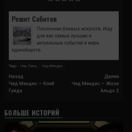
Решит Сабитов
Поклонник боевых искусств. Ищу
для вас самые лучшие и
актуальные события и мира
единоборств.
Ник Ленц
Чед Мендес
Tags:
Навигация
Назад
Далее
записи
Чед Мендес — Клей
Чед Мендес — Жозе
Гуида
Альдо 2
БОЛЬШЕ ИСТОРИЙ