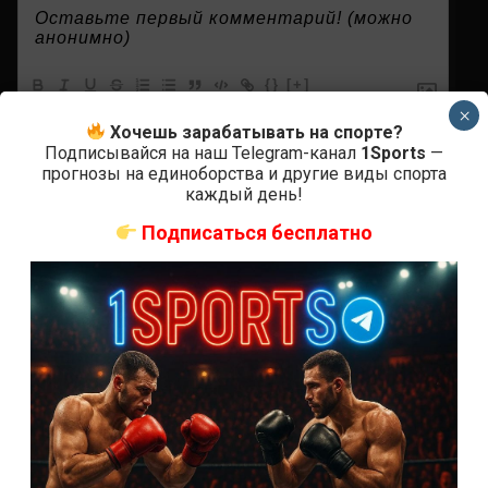
{}
[+]
×
Хочешь зарабатывать на спорте?
Подписывайся на наш Telegram-канал
1Sports
—
0
КОММЕНТАРИЕВ
прогнозы на единоборства и другие виды спорта
каждый день!
Подписаться бесплатно
СВЕЖИЕ ЗАПИСИ
ACA 200 прямая трансляция
Марафон боев UFC 325 прямая трансляция