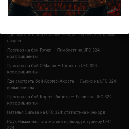
UFC 324 прямая трансляция
Марафон боев UFC 324 прямая трансляция
Где смотреть бой Гэтжи — Пимблетт на UFC 324:
время начала
Где смотреть бой О’Мэлли — Ядонг на UFC 324: время
начала
Прогноз на бой Гэтжи — Пимблетт на UFC 324:
коэффициенты
Прогноз на бой О’Мэлли — Ядонг на UFC 324:
коэффициенты
Где смотреть бой Кортес-Акоста — Льюис на UFC 324:
время начала
Прогноз на бой Кортес-Акоста — Льюис на UFC 324:
коэффициенты
Наталья Сильва на UFC 324: статистика и рекорд
Роуз Намаюнас: статистика и рекорд к турниру UFC
324