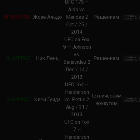
UFC 179 —
Aldo vs.
ПРОИГРАЛ
Жозе Альдо
Mendes 2
Решением
Oct / 25 /
2014
UFC on Fox
9 — Johnson
vs.
ВЫИГРАЛ
Ник Ленц
Решением
Benavidez 2
Dec / 14 /
2013
UFC 164 —
Henderson
Техническим
ВЫИГРАЛ
Клей Гуида
vs. Pettis 2
нокаутом
Aug / 31 /
2013
UFC on Fox
7 —
Henderson