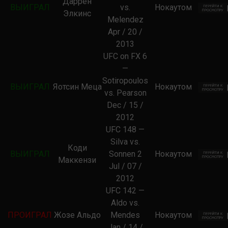
Даррен
ВЫИГРАЛ
vs.
Нокаутом
Элкинс
Melendez
Apr / 20 /
2013
UFC on FX 6
—
Sotiropoulos
ВЫИГРАЛ
Яотсин Меца
Нокаутом
vs. Pearson
Dec / 15 /
2012
UFC 148 —
Silva vs.
Коди
ВЫИГРАЛ
Sonnen 2
Нокаутом
Маккензи
Jul / 07 /
2012
UFC 142 —
Aldo vs.
ПРОИГРАЛ
Жозе Альдо
Mendes
Нокаутом
Jan / 14 /