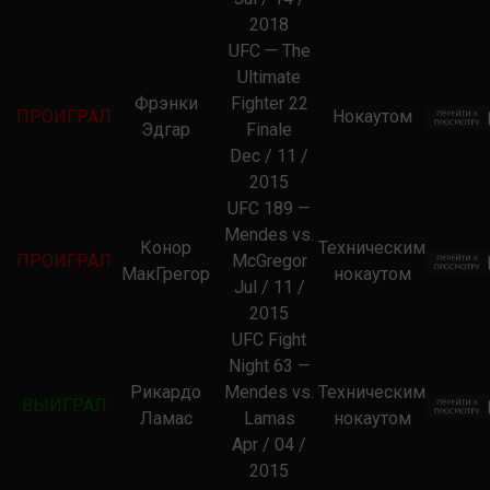
2018
UFC — The
Ultimate
Фрэнки
Fighter 22
ПРОИГРАЛ
Нокаутом
Эдгар
Finale
Dec / 11 /
2015
UFC 189 —
Mendes vs.
Конор
Техническим
ПРОИГРАЛ
McGregor
МакГрегор
нокаутом
Jul / 11 /
2015
UFC Fight
Night 63 —
Рикардо
Mendes vs.
Техническим
ВЫИГРАЛ
Ламас
Lamas
нокаутом
Apr / 04 /
2015