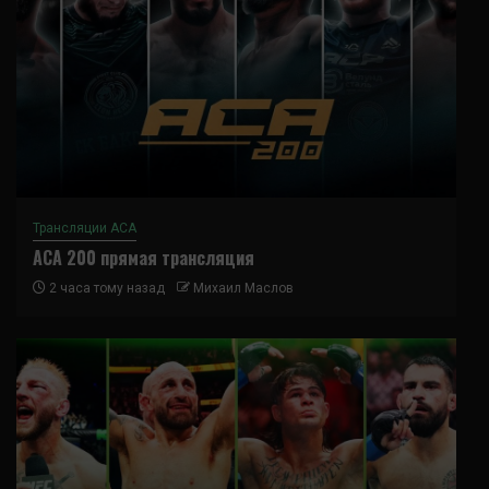
Трансляции ACA
ACA 200 прямая трансляция
2 часа тому назад
Михаил Маслов