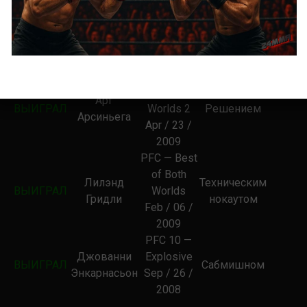
of Both
Стивен
ВЫИГРАЛ
Worlds
Нокаутом
Силер
Jul / 16 /
2009
PFC —
Best of Both
Арт
ВЫИГРАЛ
Worlds 2
Решением
Арсиньега
Apr / 23 /
2009
PFC — Best
of Both
Лилэнд
Техническим
ВЫИГРАЛ
Worlds
Гридли
нокаутом
Feb / 06 /
2009
PFC 10 —
Джованни
Explosive
ВЫИГРАЛ
Сабмишном
Энкарнасьон
Sep / 26 /
2008