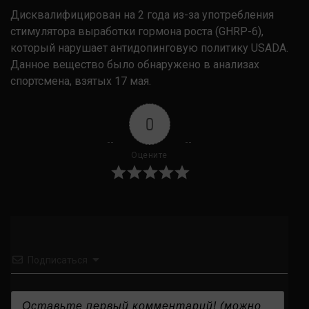
Дисквалифицирован на 2 года из-за употребления
стимулятора выработки гормона роста (GHRP-6),
который нарушает антидопинговую политику USADA.
Данное вещество было обнаружено в анализах
спортсмена, взятых 17 мая.
0
Оцените
Подписаться