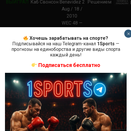
ВЫИГРАЛ
Каб Свонсон
Benavidez 2
Решением
Aug / 18 /
2010
WEC 48 —
Aldo vs.
×
Энтони
ВЫИГРАЛ
Faber
Сабмишном
Хочешь зарабатывать на спорте?
Моррисон
Подписывайся на наш Telegram-канал
1Sports
—
Apr / 24 /
прогнозы на единоборства и другие виды спорта
2010
каждый день!
WEC 47 —
Подписаться бесплатно
Bowles vs.
ВЫИГРАЛ
Эрик Кох
Cruz
Решением
Mar / 06 /
2010
TPF 1 —
Tachi Palace
ВЫИГРАЛ
Майк Джой
Fights 1
Решением
Oct / 08 /
2009
TPF — Best