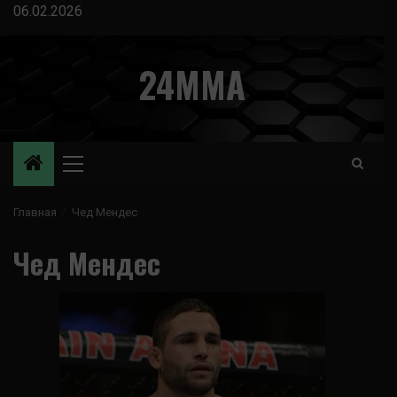
Перейти
06.02.2026
к
содержимому
24MMA
Основное
меню
Главная
Чед Мендес
Чед Мендес