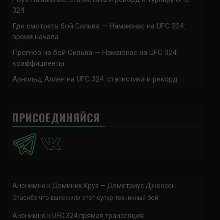
324
Где смотреть бой Сильва — Намаюнас на UFC 324:
время начала
Прогноз на бой Сильва — Намаюнас на UFC 324:
коэффициенты
Арнольд Аллен на UFC 324: статистика и рекорд
ПРИСОЕДИНЯЙСЯ
Анонимно
к
Доминик Круз — Деметриус Джонсон
Спасибо что выложили этот супер техничный бой
Анонимно
к
UFC 324 прямая трансляция