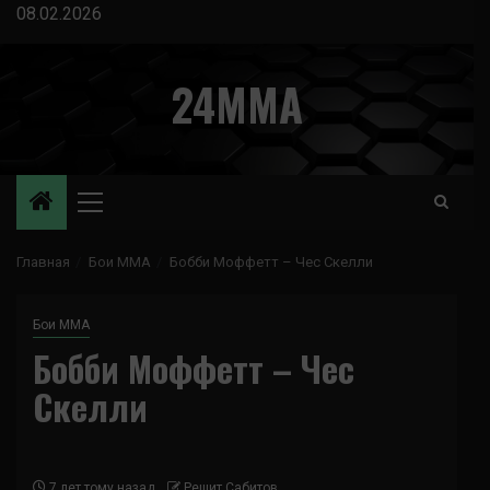
Перейти
08.02.2026
к
содержимому
24MMA
Основное
меню
Главная
Бои ММА
Бобби Моффетт – Чес Скелли
Бои ММА
Бобби Моффетт – Чес
Скелли
7 лет тому назад
Решит Сабитов