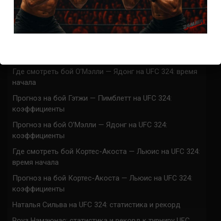
UFC 324 прямая трансляция
Марафон боев UFC 324 прямая трансляция
Где смотреть бой Гэтжи — Пимблетт на UFC 324:
время начала
Где смотреть бой О’Мэлли — Ядонг на UFC 324: время
начала
Прогноз на бой Гэтжи — Пимблетт на UFC 324:
коэффициенты
Прогноз на бой О’Мэлли — Ядонг на UFC 324:
коэффициенты
Где смотреть бой Кортес-Акоста — Льюис на UFC 324:
время начала
Прогноз на бой Кортес-Акоста — Льюис на UFC 324:
коэффициенты
Наталья Сильва на UFC 324: статистика и рекорд
Роуз Намаюнас: статистика и рекорд к турниру UFC