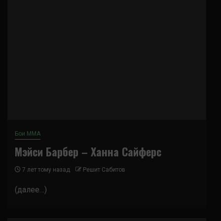
Бои ММА
Мэйси Барбер – Ханна Сайферс
7 лет тому назад
Решит Сабитов
(далее…)