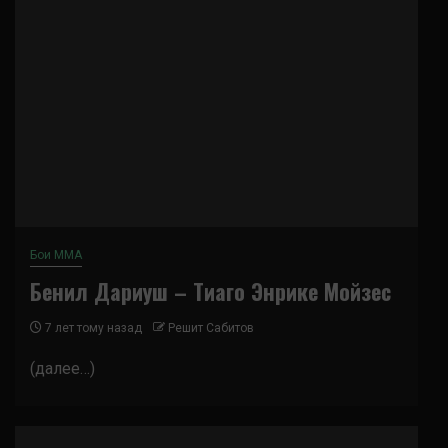
Бои ММА
Бенил Дариуш – Тиаго Энрике Мойзес
7 лет тому назад
Решит Сабитов
(далее…)