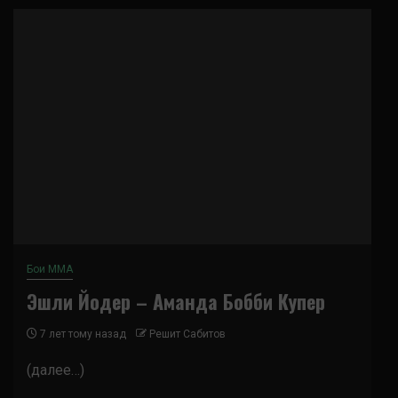
Бои ММА
Эшли Йодер – Аманда Бобби Купер
7 лет тому назад
Решит Сабитов
(далее…)