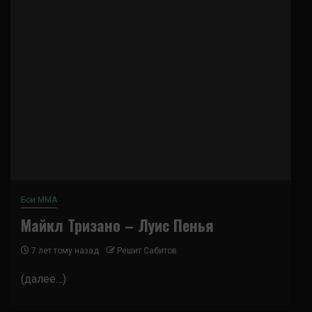
Бои ММА
Майкл Тризано – Луис Пенья
7 лет тому назад
Решит Сабитов
(далее…)