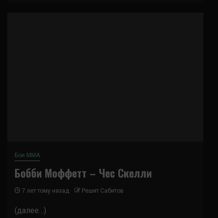
Бои ММА
Бобби Моффетт – Чес Скелли
7 лет тому назад
Решит Сабитов
(далее…)