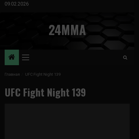
Перейти
09.02.2026
к
содержимому
24MMA
Основное
меню
Главная
UFC Fight Night 139
UFC Fight Night 139