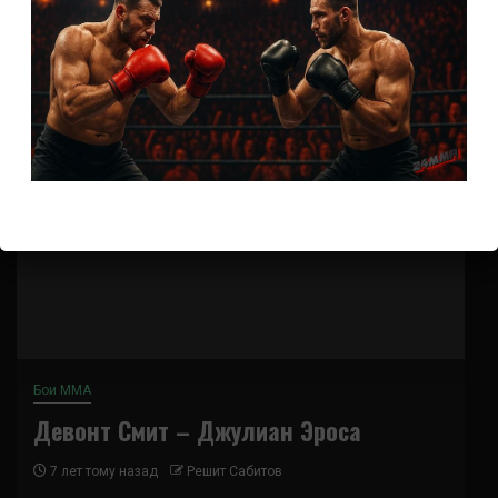
(далее…)
Бои ММА
Девонт Смит – Джулиан Эроса
7 лет тому назад
Решит Сабитов