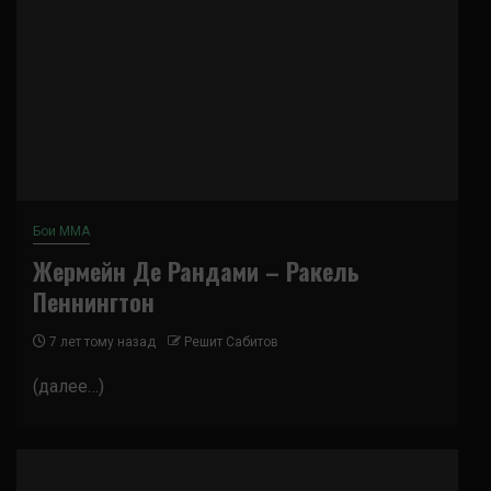
Бои ММА
Жермейн Де Рандами – Ракель
Пеннингтон
7 лет тому назад
Решит Сабитов
(далее…)