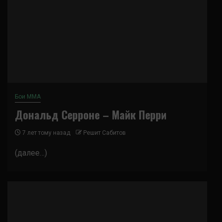
Бои ММА
Дональд Серроне – Майк Перри
7 лет тому назад
Решит Сабитов
(далее…)