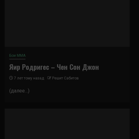
Бои ММА
Яир Родригес – Чен Сон Джон
7 лет тому назад
Решит Сабитов
(далее…)