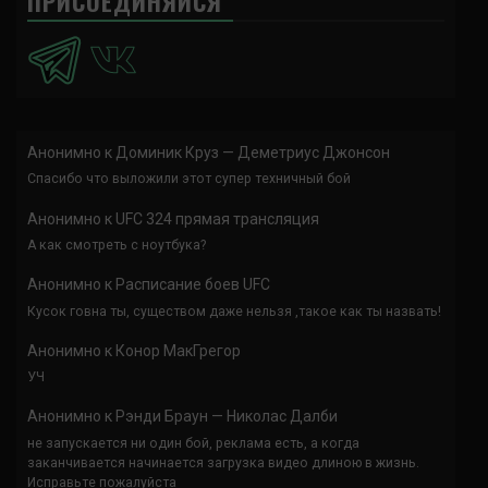
ПРИСОЕДИНЯЙСЯ
Анонимно
к
Доминик Круз — Деметриус Джонсон
Спасибо что выложили этот супер техничный бой
Анонимно
к
UFC 324 прямая трансляция
А как смотреть с ноутбука?
Анонимно
к
Расписание боев UFC
Кусок говна ты, существом даже нельзя ,такое как ты назвать!
Анонимно
к
Конор МакГрегор
УЧ
Анонимно
к
Рэнди Браун — Николас Далби
не запускается ни один бой, реклама есть, а когда
заканчивается начинается загрузка видео длиною в жизнь.
Исправьте пожалуйста