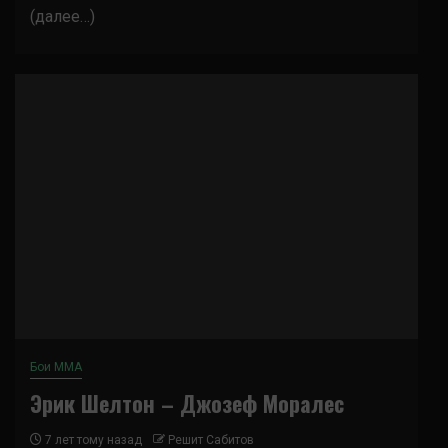
(далее…)
Бои ММА
Эрик Шелтон – Джозеф Моралес
7 лет тому назад
Решит Сабитов