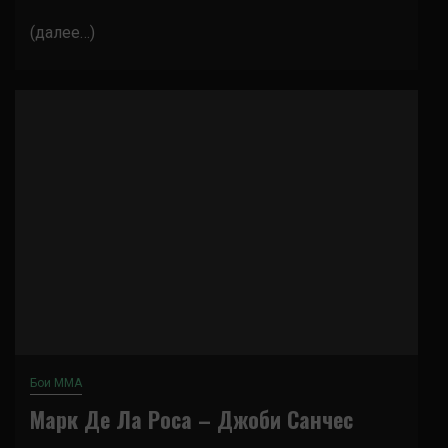
(далее…)
Бои ММА
Марк Де Ла Роса – Джоби Санчес