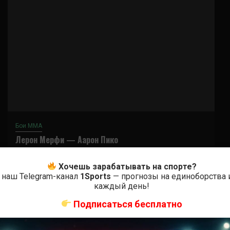
Бои ММА
Лерон Мерфи — Аарон Пико
6 месяцев тому назад
Решит Сабитов
Хочешь зарабатывать на спорте?
 наш Telegram-канал
1Sports
— прогнозы на единоборства 
каждый день!
Подписаться бесплатно