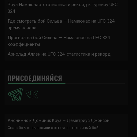
Роуз Намаюнас: статистика и рекорд к турниру UFC
324
Где смотреть бой Сильва — Намаюнас на UFC 324:
время начала
Прогноз на бой Сильва — Намаюнас на UFC 324:
коэффициенты
Арнольд Аллен на UFC 324: статистика и рекорд
ПРИСОЕДИНЯЙСЯ
Анонимно
к
Доминик Круз — Деметриус Джонсон
Спасибо что выложили этот супер техничный бой