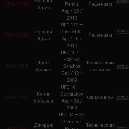
Фрэнки
ПРОИГРАЛ
Penn 2
Решением
Эдгар
Aug / 28 /
2010
UFC 112 —
Фрэнки
Invincible
ПРОИГРАЛ
Решением
Эдгар
Apr / 10 /
2010
UFC 107 —
Penn vs.
Диего
Техническим
ВЫИГРАЛ
Sanchez
Санчес
нокаутом
Dec / 12 /
2009
UFC 101 —
Кенни
Declaration
ВЫИГРАЛ
Сабмишном
Флориан
Aug / 08 /
2009
UFC 94 — St.
Pierre vs.
Джордж
Техническим
ПРОИГРАЛ
Penn 2