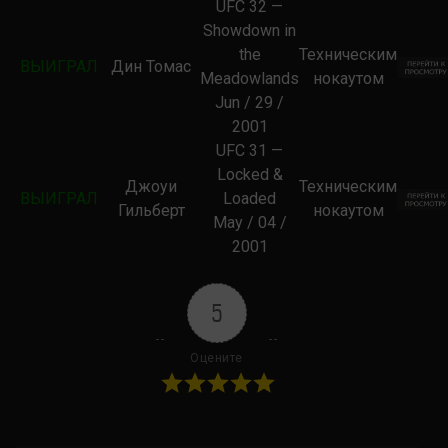
UFC 32 —
Showdown in
the
Техническим
ВЫИГРАЛ
Дин Томас
Meadowlands
нокаутом
Jun / 29 /
2001
UFC 31 —
Locked &
Джоуи
Техническим
ВЫИГРАЛ
Loaded
Гильберт
нокаутом
May / 04 /
2001
5
Оцените