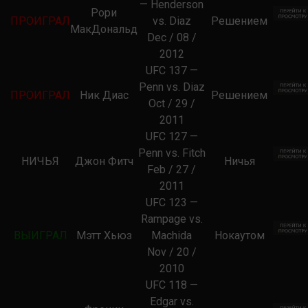
— Henderson
Рори
ПРОИГРАЛ
vs. Diaz
Решением
МакДональд
Dec / 08 /
2012
UFC 137 —
Penn vs. Diaz
ПРОИГРАЛ
Ник Диас
Решением
Oct / 29 /
2011
UFC 127 —
Penn vs. Fitch
НИЧЬЯ
Джон Фитч
Ничья
Feb / 27 /
2011
UFC 123 —
Rampage vs.
ВЫИГРАЛ
Мэтт Хьюз
Machida
Нокаутом
Nov / 20 /
2010
UFC 118 —
Edgar vs.