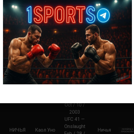
Родриго
ВЫИГРАЛ
the Rock 6
Решением
Грейси
Nov / 20 /
2004
K-1 MMA —
Дуэйн
Romanex
ВЫИГРАЛ
Сабмишном
Людвиг
May / 22 /
2004
UFC 46 —
Supernatural
ВЫИГРАЛ
Мэтт Хьюз
Сабмишном
Jan / 31 /
2004
ROTR 4 —
Rumble on
Таканори
ВЫИГРАЛ
the Rock 4
Сабмишном
Гоми
Oct / 10 /
2003
UFC 41 —
Onslaught
НИЧЬЯ
Каол Уно
Ничья
Feb / 28 /