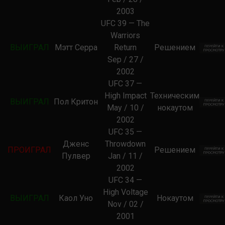
2003
UFC 39 — The
Warriors
ВЫИГРАЛ
Мэтт Серра
Return
Решением
Sep / 27 /
2002
UFC 37 —
High Impact
Техническим
ВЫИГРАЛ
Пол Критон
May / 10 /
нокаутом
2002
UFC 35 —
Дженс
Throwdown
ПРОИГРАЛ
Решением
Пулвер
Jan / 11 /
2002
UFC 34 —
High Voltage
ВЫИГРАЛ
Каол Уно
Нокаутом
Nov / 02 /
2001