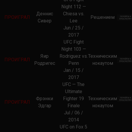
Night 112 —
Деннис
Chiesa vs.
ПРОИГРАЛ
Решением
Сивер
Lee
Jun / 25 /
2017
UFC Fight
Night 103 —
Яир
Rodriguez vs.
Техническим
ПРОИГРАЛ
Родригес
Penn
нокаутом
Jan / 15 /
2017
UFC — The
Ultimate
Фрэнки
Fighter 19
Техническим
ПРОИГРАЛ
Эдгар
Finale
нокаутом
Jul / 06 /
2014
UFC on Fox 5