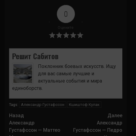
0
Оцените
Решит Сабитов
Поклонник боевых искусств. Ищу
для вас самые лучшие и
актуальные события и мира
единоборств.
Александр Густафссон
Кшиштоф Кулак
Tags:
Навигация
Назад
Далее
записи
Александр
Александр
Густафссон — Маттео
Густафссон — Педро