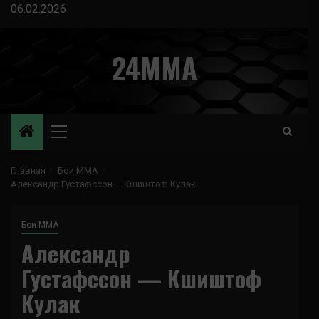
Перейти
06.02.2026
к
содержимому
24MMA
Основное
меню
Главная
Бои ММА
Александр Густафссон — Кшиштоф Кулак
Бои ММА
Александр
Густафссон — Кшиштоф
Кулак