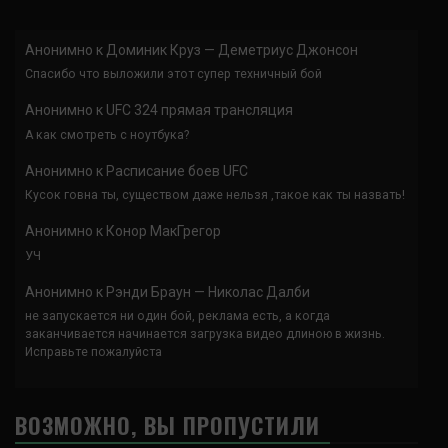
Анонимно
к
Доминик Круз — Деметриус Джонсон
Спасибо что выложили этот супер техничный бой
Анонимно
к
UFC 324 прямая трансляция
А как смотреть с ноутбука?
Анонимно
к
Расписание боев UFC
Кусок говна ты, существом даже нельзя ,такое как ты назвать!
Анонимно
к
Конор МакГрегор
УЧ
Анонимно
к
Рэнди Браун — Николас Далби
не запускается ни один бой, реклама есть, а когда
заканчивается начинается загрузка видео длиною в жизнь.
Исправьте пожалуйста
ВОЗМОЖНО, ВЫ ПРОПУСТИЛИ