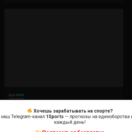
Бои ММА
Лерон Мерфи — Аарон Пико
Хочешь зарабатывать на спорте?
6 месяцев тому назад
Решит Сабитов
 наш Telegram-канал
1Sports
— прогнозы на единоборства 
каждый день!