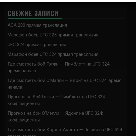
СВЕЖИЕ ЗАПИСИ
ACA 200 прямая трансляция
Марафон боев UFC 325 прямая трансляция
UFC 324 прямая трансляция
Марафон боев UFC 324 прямая трансляция
Где смотреть бой Гэтжи — Пимблетт на UFC 324:
время начала
Где смотреть бой О’Мэлли — Ядонг на UFC 324: время
начала
Прогноз на бой Гэтжи — Пимблетт на UFC 324:
коэффициенты
Прогноз на бой О’Мэлли — Ядонг на UFC 324:
коэффициенты
Где смотреть бой Кортес-Акоста — Льюис на UFC 324: