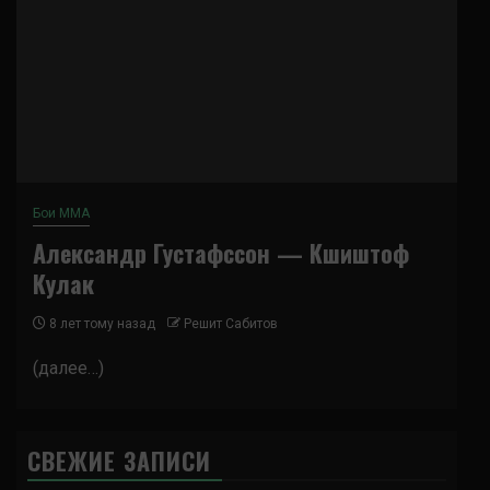
Бои ММА
Александр Густафссон — Кшиштоф
Кулак
8 лет тому назад
Решит Сабитов
(далее…)
СВЕЖИЕ ЗАПИСИ