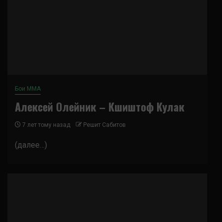
Бои ММА
Алексей Олейник – Кшиштоф Кулак
7 лет тому назад
Решит Сабитов
(далее…)