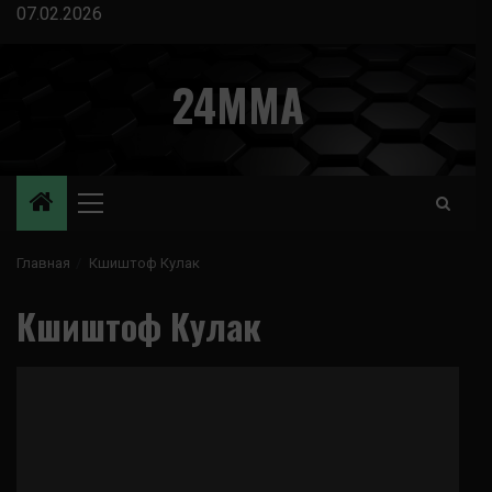
Перейти
07.02.2026
к
содержимому
24MMA
Основное
меню
Главная
Кшиштоф Кулак
Кшиштоф Кулак