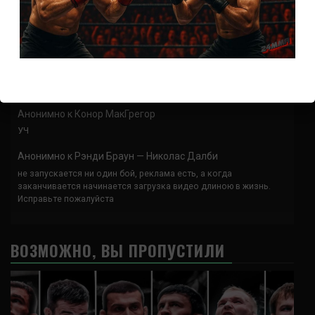
Спасибо что выложили этот супер техничный бой
Анонимно
к
UFC 324 прямая трансляция
А как смотреть с ноутбука?
Анонимно
к
Расписание боев UFC
Кусок говна ты, существом даже нельзя ,такое как ты назвать!
Анонимно
к
Конор МакГрегор
УЧ
Анонимно
к
Рэнди Браун — Николас Далби
не запускается ни один бой, реклама есть, а когда
заканчивается начинается загрузка видео длиною в жизнь.
Исправьте пожалуйста
ВОЗМОЖНО, ВЫ ПРОПУСТИЛИ