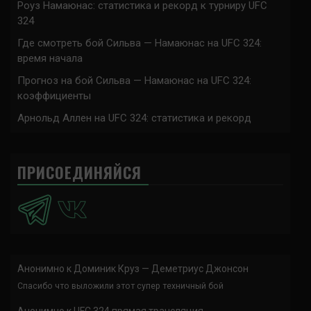
Роуз Намаюнас: статистика и рекорд к турниру UFC
324
Где смотреть бой Сильва — Намаюнас на UFC 324:
время начала
Прогноз на бой Сильва — Намаюнас на UFC 324:
коэффициенты
Арнольд Аллен на UFC 324: статистика и рекорд
ПРИСОЕДИНЯЙСЯ
Анонимно
к
Доминик Круз — Деметриус Джонсон
Спасибо что выложили этот супер техничный бой
Анонимно
к
UFC 324 прямая трансляция