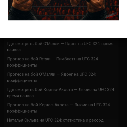
Марафон боев UFC 325 прямая трансляция
UFC 324 прямая трансляция
Марафон боев UFC 324 прямая трансляция
Где смотреть бой Гэтжи — Пимблетт на UFC 324:
время начала
Где смотреть бой О’Мэлли — Ядонг на UFC 324: время
начала
Прогноз на бой Гэтжи — Пимблетт на UFC 324:
коэффициенты
Прогноз на бой О’Мэлли — Ядонг на UFC 324:
коэффициенты
Где смотреть бой Кортес-Акоста — Льюис на UFC 324:
время начала
Прогноз на бой Кортес-Акоста — Льюис на UFC 324:
коэффициенты
Наталья Сильва на UFC 324: статистика и рекорд