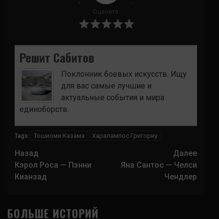
Оцените
Решит Сабитов
Поклонник боевых искусств. Ищу
для вас самые лучшие и
актуальные события и мира
единоборств.
Тошиоми Казама
Харалампос Григориу
Tags:
Навигация
Назад
Далее
записи
Кэрол Роса — Пэнни
Яна Сантос — Челси
Кианзад
Чендлер
БОЛЬШЕ ИСТОРИЙ