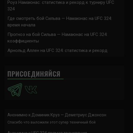
Роуз Намаюнас: статистика и рекорд к турниру UFC
324
Где смотреть бой Сильва — Намаюнас на UFC 324:
время начала
Прогноз на бой Сильва — Намаюнас на UFC 324:
коэффициенты
Арнольд Аллен на UFC 324: статистика и рекорд
ПРИСОЕДИНЯЙСЯ
Анонимно
к
Доминик Круз — Деметриус Джонсон
Спасибо что выложили этот супер техничный бой
Анонимно
к
UFC 324 прямая трансляция