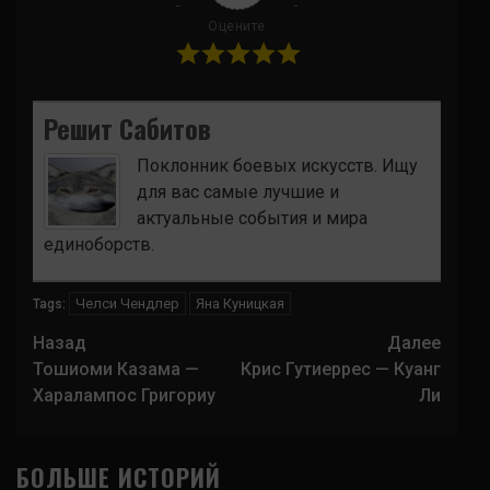
Оцените
Решит Сабитов
Поклонник боевых искусств. Ищу
для вас самые лучшие и
актуальные события и мира
единоборств.
Челси Чендлер
Яна Куницкая
Tags:
Навигация
Назад
Далее
записи
Тошиоми Казама —
Крис Гутиеррес — Куанг
Харалампос Григориу
Ли
БОЛЬШЕ ИСТОРИЙ