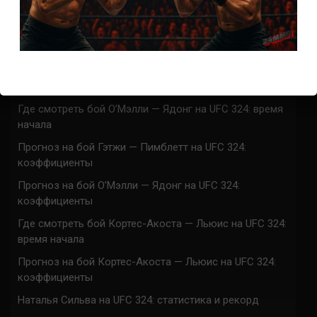
Марафон боев UFC 325 прямая трансляция
UFC 324 прямая трансляция
Марафон боев UFC 324 прямая трансляция
Где смотреть бой Гэтжи — Пимблетт на UFC 324:
время начала
Где смотреть бой О’Мэлли — Ядонг на UFC 324: время
начала
Прогноз на бой Гэтжи — Пимблетт на UFC 324:
коэффициенты
Прогноз на бой О’Мэлли — Ядонг на UFC 324:
коэффициенты
Где смотреть бой Кортес-Акоста — Льюис на UFC 324:
время начала
Прогноз на бой Кортес-Акоста — Льюис на UFC 324:
коэффициенты
Наталья Сильва на UFC 324: статистика и рекорд