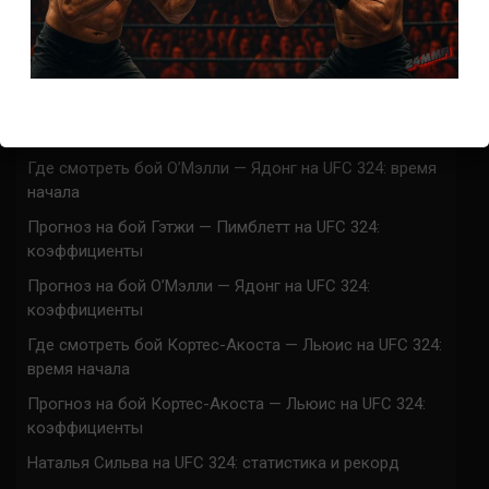
Марафон боев UFC 325 прямая трансляция
UFC 324 прямая трансляция
Марафон боев UFC 324 прямая трансляция
Где смотреть бой Гэтжи — Пимблетт на UFC 324:
время начала
Где смотреть бой О’Мэлли — Ядонг на UFC 324: время
начала
Прогноз на бой Гэтжи — Пимблетт на UFC 324:
коэффициенты
Прогноз на бой О’Мэлли — Ядонг на UFC 324:
коэффициенты
Где смотреть бой Кортес-Акоста — Льюис на UFC 324:
время начала
Прогноз на бой Кортес-Акоста — Льюис на UFC 324:
коэффициенты
Наталья Сильва на UFC 324: статистика и рекорд