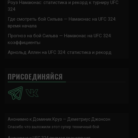
Роуз Намаюнас: статистика и рекорд к турниру UFC
324
Где смотреть бой Сильва — Намаюнас на UFC 324:
время начала
Прогноз на бой Сильва — Намаюнас на UFC 324:
коэффициенты
Арнольд Аллен на UFC 324: статистика и рекорд
ПРИСОЕДИНЯЙСЯ
Анонимно
к
Доминик Круз — Деметриус Джонсон
Спасибо что выложили этот супер техничный бой
Анонимно
к
UFC 324 прямая трансляция