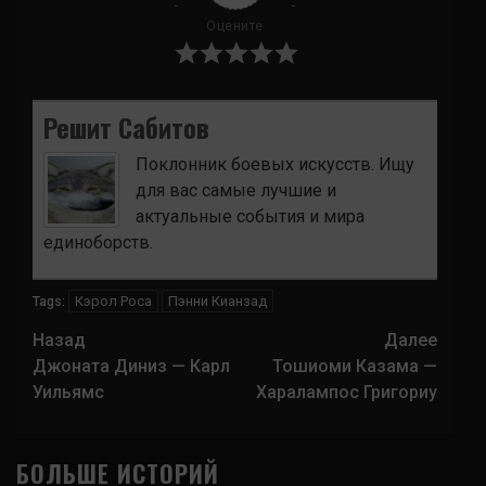
Оцените
Решит Сабитов
Поклонник боевых искусств. Ищу
для вас самые лучшие и
актуальные события и мира
единоборств.
Кэрол Роса
Пэнни Кианзад
Tags:
Навигация
Назад
Далее
записи
Джоната Диниз — Карл
Тошиоми Казама —
Уильямс
Харалампос Григориу
БОЛЬШЕ ИСТОРИЙ