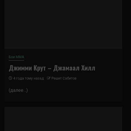
Бои ММА
Джимми Крут – Джамаал Хилл
4 года тому назад
Решит Сабитов
(далее…)