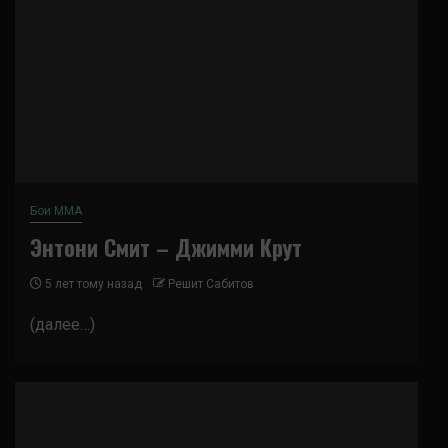
Бои ММА
Энтони Смит – Джимми Крут
5 лет тому назад
Решит Сабитов
(далее…)