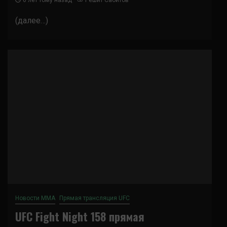
6 лет тому назад
Решит Сабитов
(далее…)
Новости ММА
Прямая трансляция UFC
UFC Fight Night 158 прямая