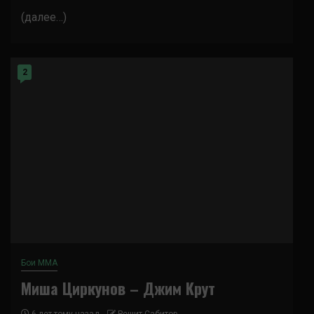
(далее…)
2
Бои ММА
Миша Циркунов – Джим Крут