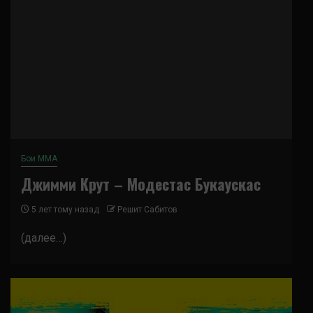
Бои ММА
Джимми Крут – Модестас Букаускас
5 лет тому назад
Решит Сабитов
(далее…)