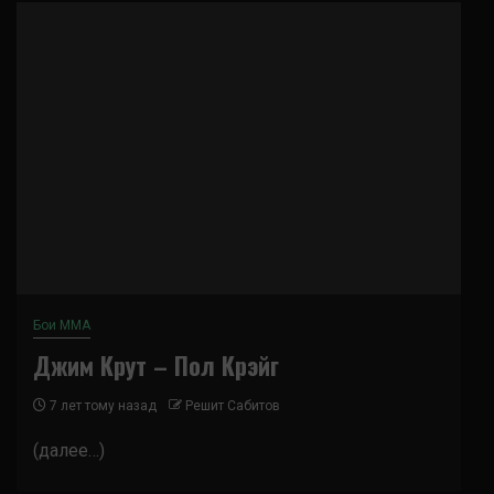
Бои ММА
Джим Крут – Пол Крэйг
7 лет тому назад
Решит Сабитов
(далее…)