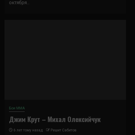
октября...
Бои ММА
Джим Крут – Михал Олексийчук
6 лет тому назад
Решит Сабитов