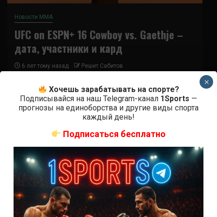
Новости ММА
UFC on ESPN+ 16 Cowboy vs. Gaethje –
дата, участники и кард
6 лет тому назад
Решит Сабитов
×
Когда и где – дата, место и время проведения
Хочешь зарабатывать на спорте?
UFC Fight Night 158 Cowboy vs. Gaethje 15
Подписывайся на наш Telegram-канал
1Sports
—
прогнозы на единоборства и другие виды спорта
сентября на Роджерс-арена...
каждый день!
Подписаться бесплатно