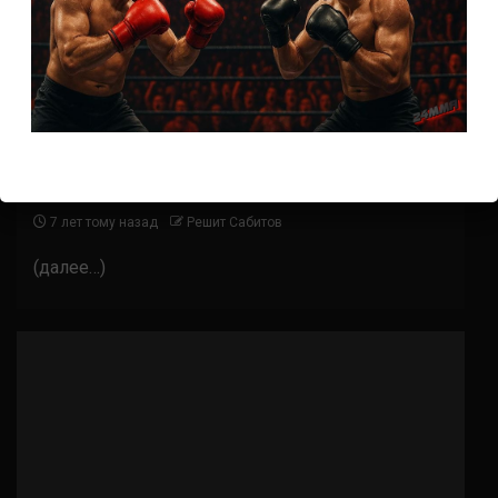
Бои ММА
Джим Крут – Сэм Алви
7 лет тому назад
Решит Сабитов
(далее…)