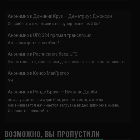
Анонимно
к
Доминик Круз — Деметриус Джонсон
Спасибо что выложили этот супер техничный бой
Анонимно
к
UFC 324 прямая трансляция
А как смотреть с ноутбука?
Анонимно
к
Расписание боев UFC
Кусок говна ты, существом даже нельзя ,такое как ты назвать!
Анонимно
к
Конор МакГрегор
УЧ
Анонимно
к
Рэнди Браун — Николас Далби
не запускается ни один бой, реклама есть, а когда
заканчивается начинается загрузка видео длиною в жизнь.
Исправьте пожалуйста
ВОЗМОЖНО, ВЫ ПРОПУСТИЛИ