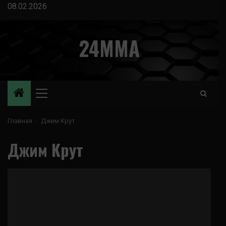
Перейти
08.02.2026
к
содержимому
24MMA
Основное
меню
Главная
Джим Крут
Джим Крут