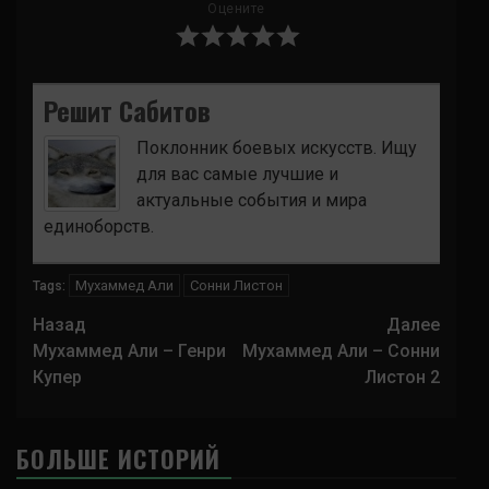
Оцените
Решит Сабитов
Поклонник боевых искусств. Ищу
для вас самые лучшие и
актуальные события и мира
единоборств.
Мухаммед Али
Сонни Листон
Tags:
Навигация
Назад
Далее
записи
Мухаммед Али – Генри
Мухаммед Али – Сонни
Купер
Листон 2
БОЛЬШЕ ИСТОРИЙ