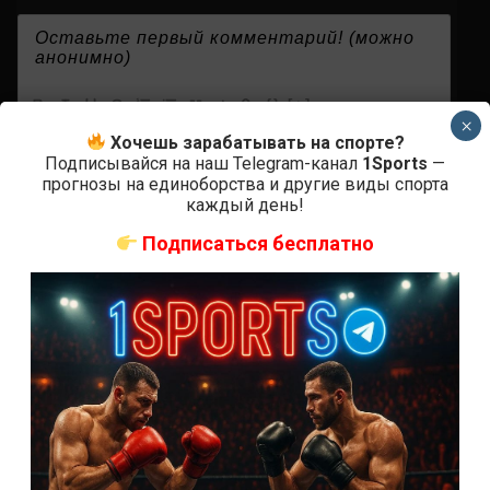
{}
[+]
×
Хочешь зарабатывать на спорте?
Подписывайся на наш Telegram-канал
1Sports
—
прогнозы на единоборства и другие виды спорта
0
КОММЕНТАРИЕВ
каждый день!
Подписаться бесплатно
СВЕЖИЕ ЗАПИСИ
ACA 200 прямая трансляция
Марафон боев UFC 325 прямая трансляция