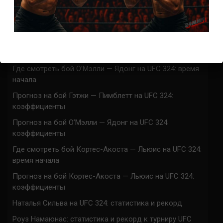
UFC 324 прямая трансляция
Марафон боев UFC 324 прямая трансляция
Где смотреть бой Гэтжи — Пимблетт на UFC 324:
время начала
Где смотреть бой О’Мэлли — Ядонг на UFC 324: время
начала
Прогноз на бой Гэтжи — Пимблетт на UFC 324:
коэффициенты
Прогноз на бой О’Мэлли — Ядонг на UFC 324:
коэффициенты
Где смотреть бой Кортес-Акоста — Льюис на UFC 324:
время начала
Прогноз на бой Кортес-Акоста — Льюис на UFC 324:
коэффициенты
Наталья Сильва на UFC 324: статистика и рекорд
Роуз Намаюнас: статистика и рекорд к турниру UFC