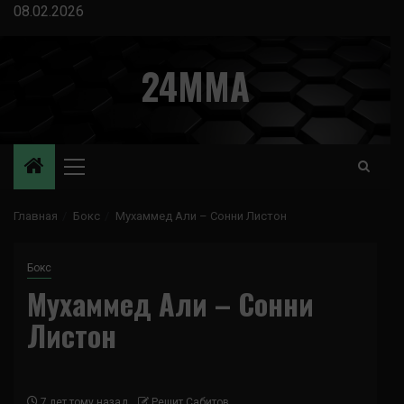
Перейти
08.02.2026
к
содержимому
24MMA
Основное
меню
Главная
Бокс
Мухаммед Али – Сонни Листон
Бокс
Мухаммед Али – Сонни
Листон
7 лет тому назад
Решит Сабитов