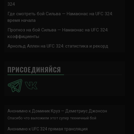
324
Где смотреть бой Сильва — Намаюнас на UFC 324:
время начала
Прогноз на бой Сильва — Намаюнас на UFC 324:
коэффициенты
Арнольд Аллен на UFC 324: статистика и рекорд
ПРИСОЕДИНЯЙСЯ
Анонимно
к
Доминик Круз — Деметриус Джонсон
Спасибо что выложили этот супер техничный бой
Анонимно
к
UFC 324 прямая трансляция