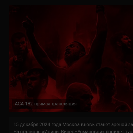
ACA 182 прямая трансляция
15 декабря 2024 года Москва вновь станет ареной 
На стадионе «Ирины Винер–Усмановой» пройдет тур