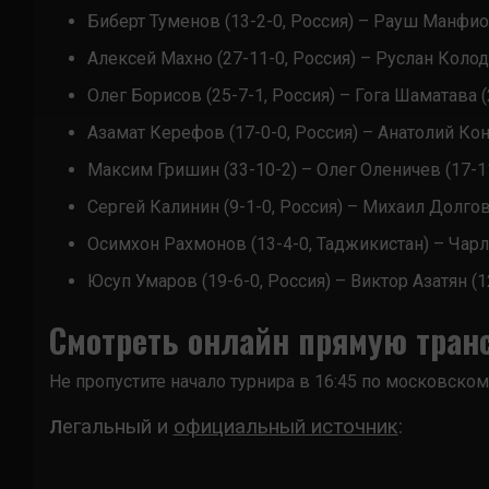
Биберт Туменов (13-2-0, Россия) – Рауш Манфио 
Алексей Махно (27-11-0, Россия) – Руслан Колодк
Олег Борисов (25-7-1, Россия) – Гога Шаматава (2
Азамат Керефов (17-0-0, Россия) – Анатолий Конд
Максим Гришин (33-10-2) – Олег Оленичев (17-11
Сергей Калинин (9-1-0, Россия) – Михаил Долгов 
Осимхон Рахмонов (13-4-0, Таджикистан) – Чарль
Юсуп Умаров (19-6-0, Россия) – Виктор Азатян (1
Смотреть онлайн прямую тран
Не пропустите начало турнира в 16:45 по московско
егальный и
официальный источник
:
Л