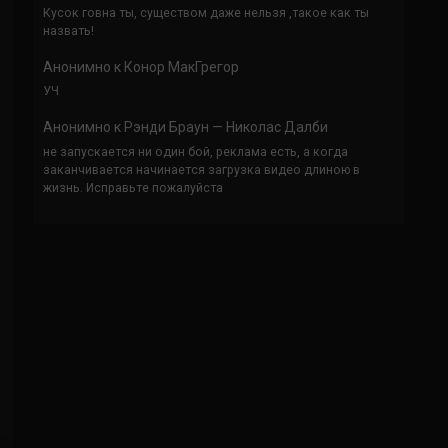
Кусок говна ты, существом даже нельзя ,такое как ты
назвать!
Анонимно
к
Конор МакГрегор
УЧ
Анонимно
к
Рэнди Браун — Николас Далби
не запускается ни один бой, реклама есть, а когда
заканчивается начинается загрузка видео длиною в
жизнь. Исправьте пожалуйста