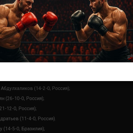
брагимов (8-2-0, Россия);
 Абдулхаликов (14-2-0, Россия);
н (26-10-0, Россия);
1-12-0, Россия);
ратьев (11-4-0, Россия).
 (14-5-0, Бразилия);