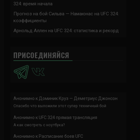
324: время начала
Прогноз на бой Сильва — Намаюнас на UFC 324:
коэффициенты
Арнольд Аллен на UFC 324: статистика и рекорд
ПРИСОЕДИНЯЙСЯ
Анонимно
к
Доминик Круз — Деметриус Джонсон
Спасибо что выложили этот супер техничный бой
Анонимно
к
UFC 324 прямая трансляция
А как смотреть с ноутбука?
Анонимно
к
Расписание боев UFC