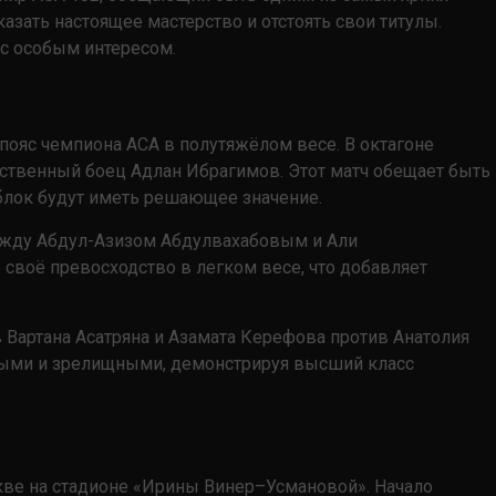
казать настоящее мастерство и отстоять свои титулы.
 с особым интересом.
пояс чемпиона ACA в полутяжёлом весе. В октагоне
ественный боец Адлан Ибрагимов. Этот матч обещает быть
блок будут иметь решающее значение.
ежду Абдул-Азизом Абдулвахабовым и Али
своё превосходство в легком весе, что добавляет
 Вартана Асатряна и Азамата Керефова против Анатолия
ными и зрелищными, демонстрируя высший класс
скве на стадионе «Ирины Винер–Усмановой». Начало