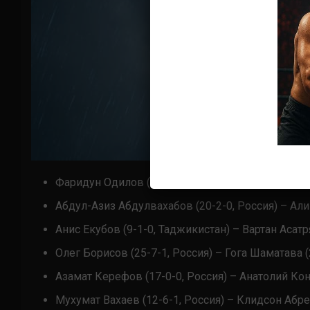
Фаридун Одилов (16-2-2, Таджикистан) – Адлан И
Абдул-Азиз Абдулвахабов (20-2-0, Россия) – Али
Анис Екубов (9-1-0, Таджикистан) – Вартан Асатря
Олег Борисов (25-7-1, Россия) – Гога Шаматава (2
Азамат Керефов (17-0-0, Россия) – Анатолий Конд
Мухумат Вахаев (12-6-1, Россия) – Клидсон Абреу