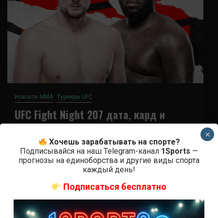
Новости ММА
Турниры UFC
UFC Fight Night 207 дата, кард и
участники
×
Хочешь зарабатывать на спорте?
4 года тому назад
Решит Сабитов
Подписывайся на наш Telegram-канал
1Sports
—
прогнозы на единоборства и другие виды спорта
UFC Fight Night Volkov vs. Rozenstruik – это
каждый день!
предстоящий турнир Ultimate Fighting
Подписаться бесплатно
Championship, который планируется провести 4
июня на арене...