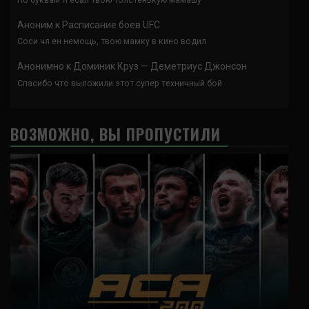
Аноним
к
Расписание боев UFC
Соси чл.ен немощь, твою мамку в кино водил
Анонимно
к
Доминик Круз — Деметриус Джонсон
Спасибо что выложили этот супер техничный бой
ВОЗМОЖНО, ВЫ ПРОПУСТИЛИ