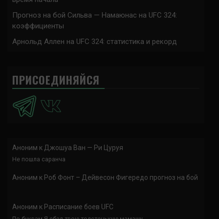
Прогноз на бой Сильва — Намаюнас на UFC 324:
коэффициенты
Арнольд Аллен на UFC 324: статистика и рекорд
ПРИСОЕДИНЯЙСЯ
Аноним
к
Джошуа Ван — Ри Цуруя
Не пошла саранча
Аноним
к
Роб Фонт – Дейвесон Фигередо прогноз на бой
Аноним
к
Расписание боев UFC
По буквам Я ебал твою толстенькую мамашу