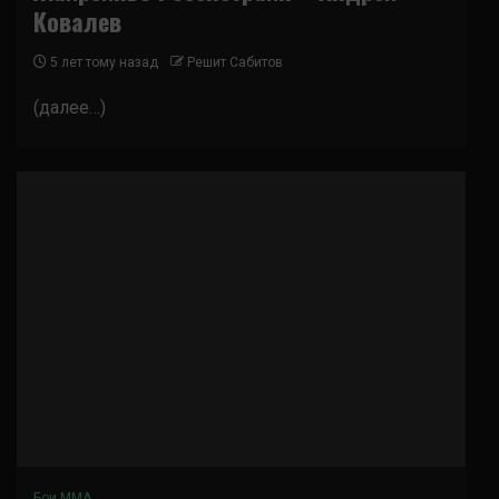
Ковалев
5 лет тому назад
Решит Сабитов
(далее…)
Бои ММА