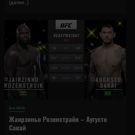
(далее…)
Бои ММА
Жаирзиньо Розенстрайк – Аугусто
Сакай