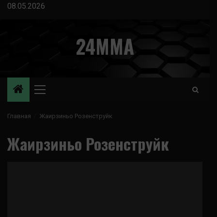
Перейти
08.05.2026
к
содержимому
24MMA
Основное
меню
Главная
Жаирзиньо Розенструйк
Жаирзиньо Розенструйк