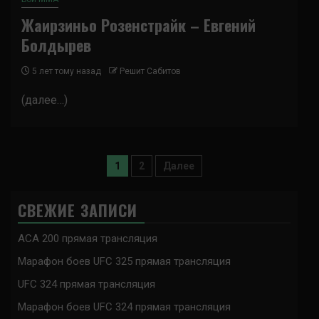
Жаирзиньо Розенстрайк – Евгений
Болдырев
5 лет тому назад
Решит Сабитов
(далее…)
Пагинация
1
2
Далее
записей
СВЕЖИЕ ЗАПИСИ
ACA 200 прямая трансляция
Марафон боев UFC 325 прямая трансляция
UFC 324 прямая трансляция
Марафон боев UFC 324 прямая трансляция