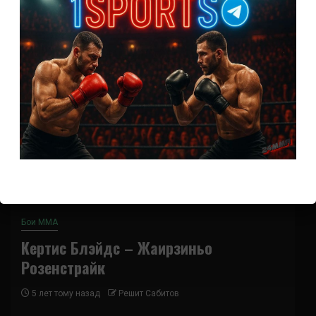
Бои ММА
Кертис Блэйдс – Жаирзиньо
Розенстрайк
5 лет тому назад
Решит Сабитов