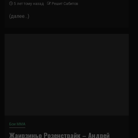
5 лет тому назад
Решит Сабитов
(далее…)
Бои ММА
Жаирзиньо Розенстрайк – Андрей