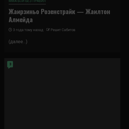
ММА БОИ БЕЗ ПРАВИЛ
Жаирзиньо Розенстрайк — Жаилтон
Алмейда
3 года тому назад
Решит Сабитов
(далее…)
3