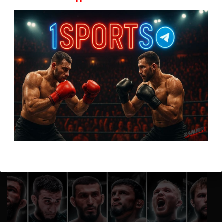
А как смотреть с ноутбука?
Анонимно
к
Расписание боев UFC
Кусок говна ты, существом даже нельзя ,такое как ты назвать!
Анонимно
к
Конор МакГрегор
УЧ
Анонимно
к
Рэнди Браун — Николас Далби
не запускается ни один бой, реклама есть, а когда
заканчивается начинается загрузка видео длиною в жизнь.
Исправьте пожалуйста
ВОЗМОЖНО, ВЫ ПРОПУСТИЛИ