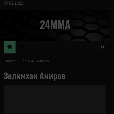
Перейти
07.02.2026
к
содержимому
24MMA
Основное
меню
Главная
Зелимхан Амиров
Зелимхан Амиров