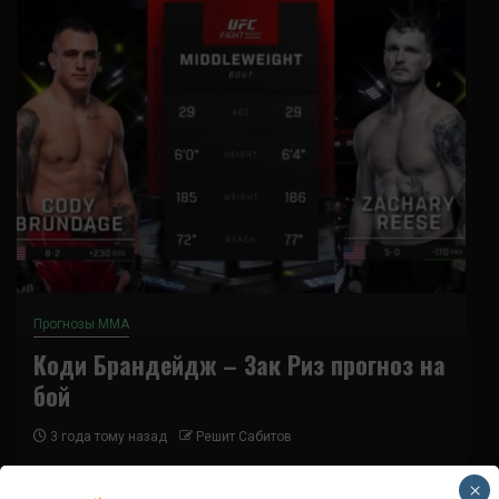
Прогнозы ММА
Коди Брандейдж – Зак Риз прогноз на
бой
3 года тому назад
Решит Сабитов
Коди Брандэйдж и Закари Риз сразятся в
×