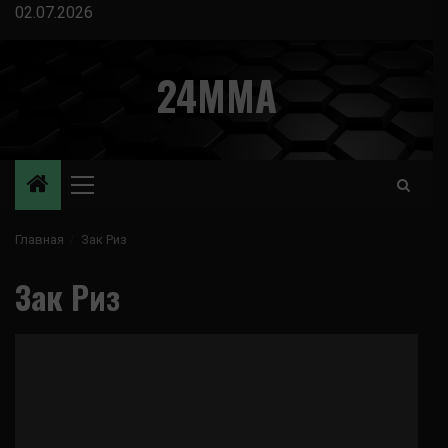
Перейти
02.07.2026
к
содержимому
24MMA
Основное
меню
Главная
Зак Риз
Зак Риз