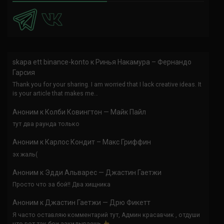
skapa ett binance-konto
к
Ринья Накамура – Фернандо
Гарсия
Thank you for your sharing. I am worried that I lack creative ideas. It
is your article that makes me…
Аноним
к
Колби Ковингтон — Майк Пайл
тут два раунда только
Аноним
к
Карлос Кондит – Макс Гриффин
эх жаль(
Аноним
к
Эдди Альварес — Джастин Гаетжи
Просто что за бой!! Два хищника
Аноним
к
Джастин Гаетжи — Дрю Фикетт
Я часто оставляю комментарий тут, Админ красавчик , отдуши
что вот так бои закидываешь