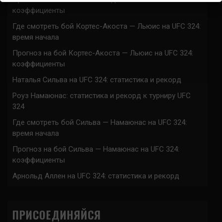
коэффициенты
Где смотреть бой Кортес-Акоста — Льюис на UFC 324:
время начала
Прогноз на бой Кортес-Акоста — Льюис на UFC 324:
коэффициенты
Наталья Сильва на UFC 324: статистика и рекорд
Роуз Намаюнас: статистика и рекорд к турниру UFC
324
Где смотреть бой Сильва — Намаюнас на UFC 324:
время начала
Прогноз на бой Сильва — Намаюнас на UFC 324:
коэффициенты
Арнольд Аллен на UFC 324: статистика и рекорд
ПРИСОЕДИНЯЙСЯ