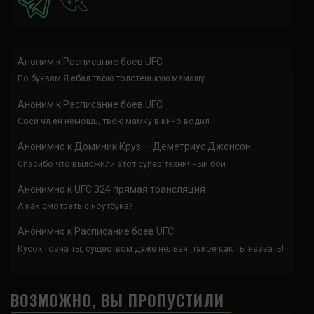
Аноним
к
Расписание боев UFC
По буквам Я ебал твою толстенькую мамашу
Аноним
к
Расписание боев UFC
Соси чл.ен немощь, твою мамку в кино водил
Анонимно
к
Доминик Круз — Деметриус Джонсон
Спасибо что выложили этот супер техничный бой
Анонимно
к
UFC 324 прямая трансляция
А как смотреть с ноутбука?
Анонимно
к
Расписание боев UFC
Кусок говна ты, существом даже нельзя ,такое как ты назвать!
ВОЗМОЖНО, ВЫ ПРОПУСТИЛИ