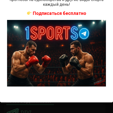
Где смотреть бой Кортес-Акоста — Льюис на UFC 324:
каждый день!
время начала
Подписаться бесплатно
Прогноз на бой Кортес-Акоста — Льюис на UFC 324:
коэффициенты
Наталья Сильва на UFC 324: статистика и рекорд
Роуз Намаюнас: статистика и рекорд к турниру UFC
324
Где смотреть бой Сильва — Намаюнас на UFC 324:
время начала
Прогноз на бой Сильва — Намаюнас на UFC 324:
коэффициенты
Арнольд Аллен на UFC 324: статистика и рекорд
ПРИСОЕДИНЯЙСЯ