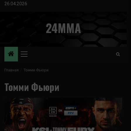
Перейти
26.04.2026
к
содержимому
24MMA
Основное
меню
Главная
Томми Фьюри
Томми Фьюри