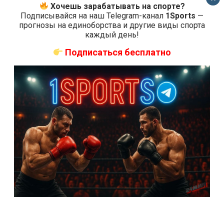
2
Хочешь зарабатывать на спорте?
Подписывайся на наш Telegram-канал
1Sports
—
прогнозы на единоборства и другие виды спорта
каждый день!
Подписаться бесплатно
Новости ММА
Турниры UFC
UFC on ESPN 38 дата, кард и участники
4 года тому назад
Решит Сабитов
UFC Fight Night: Tsarukyan vs. Gamrot – это
предстоящий турнир Ultimate Fighting
Championship, который планируется провести 26