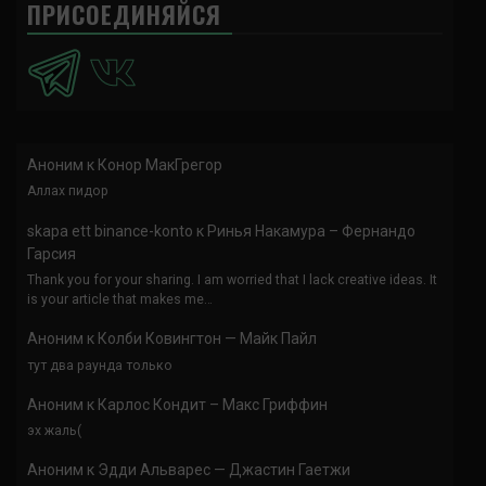
ПРИСОЕДИНЯЙСЯ
Аноним
к
Конор МакГрегор
Аллах пидор
skapa ett binance-konto
к
Ринья Накамура – Фернандо
Гарсия
Thank you for your sharing. I am worried that I lack creative ideas. It
is your article that makes me…
Аноним
к
Колби Ковингтон — Майк Пайл
тут два раунда только
Аноним
к
Карлос Кондит – Макс Гриффин
эх жаль(
Аноним
к
Эдди Альварес — Джастин Гаетжи