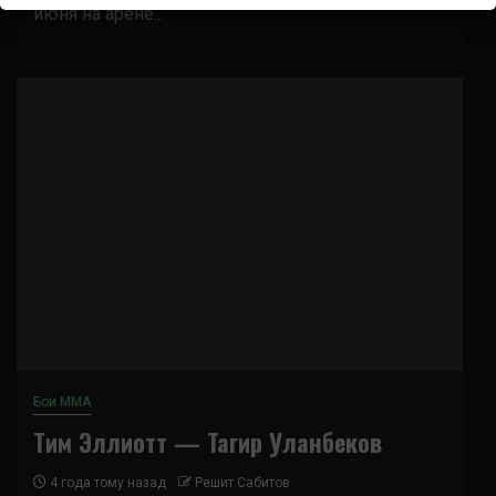
июня на арене...
Бои ММА
Тим Эллиотт — Тагир Уланбеков
4 года тому назад
Решит Сабитов