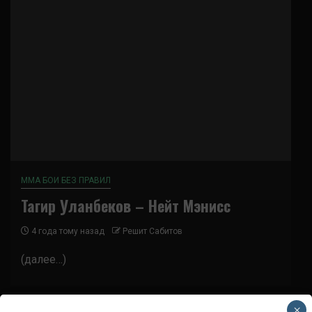
ММА БОИ БЕЗ ПРАВИЛ
Тагир Уланбеков – Нейт Мэнисс
4 года тому назад
Решит Сабитов
(далее…)
×