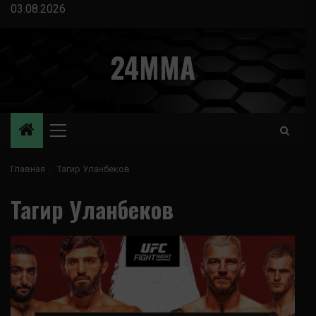
Перейти
03.08.2026
к
содержимому
24MMA
Основное
меню
Главная
Тагир Уланбеков
Тагир Уланбеков