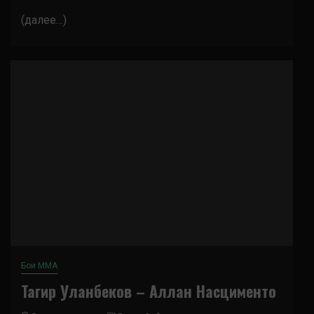
(далее…)
Бои ММА
Тагир Уланбеков – Аллан Насцименто