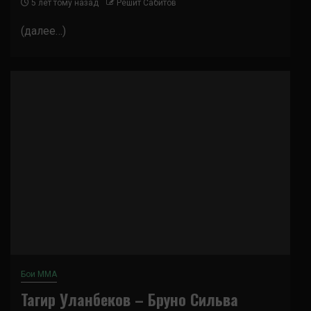
5 лет тому назад
Решит Сабитов
(далее…)
Бои ММА
Тагир Уланбеков – Бруно Сильва