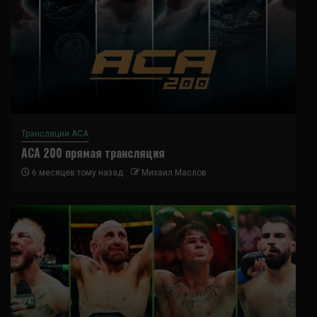
Трансляции ACA
ACA 200 прямая трансляция
6 месяцев тому назад
Михаил Маслов