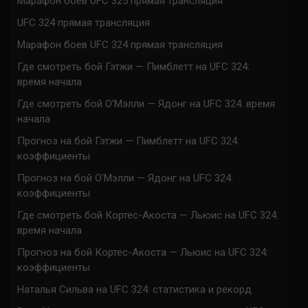
Марафон боев UFC 325 прямая трансляция
UFC 324 прямая трансляция
Марафон боев UFC 324 прямая трансляция
Где смотреть бой Гэтжи — Пимблетт на UFC 324:
время начала
Где смотреть бой О’Мэлли — Ядонг на UFC 324: время
начала
Прогноз на бой Гэтжи — Пимблетт на UFC 324:
коэффициенты
Прогноз на бой О’Мэлли — Ядонг на UFC 324:
коэффициенты
Где смотреть бой Кортес-Акоста — Льюис на UFC 324:
время начала
Прогноз на бой Кортес-Акоста — Льюис на UFC 324:
коэффициенты
Наталья Сильва на UFC 324: статистика и рекорд