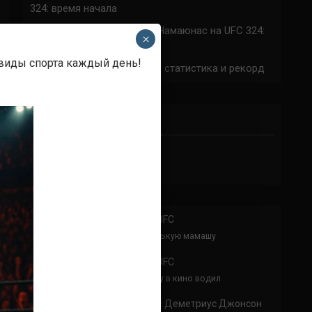
324: время начала
Прогноз на бой Сильва — Намаюнас на UFC 324:
×
коэффициенты
 виды спорта каждый день!
Арнольд Аллен на UFC 324: статистика и рекорд
ПРИСОЕДИНЯЙСЯ
Аноним
к
Расписание боев UFC
По буквам Я ебал твою толстенькую мамашу
Аноним
к
Расписание боев UFC
Соси чл.ен немощь, твою мамку в кино водил
Анонимно
к
Доминик Круз — Деметриус Джонсон