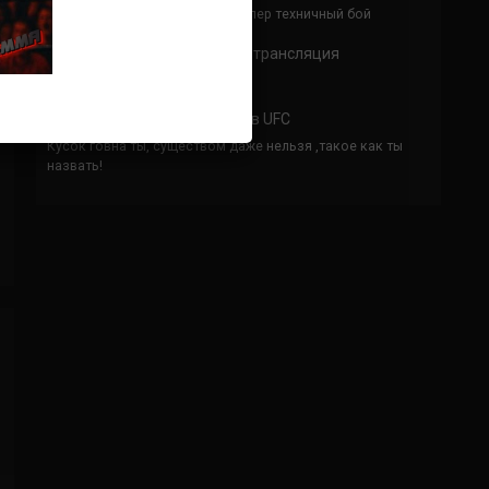
Спасибо что выложили этот супер техничный бой
Анонимно
к
UFC 324 прямая трансляция
А как смотреть с ноутбука?
Анонимно
к
Расписание боев UFC
Кусок говна ты, существом даже нельзя ,такое как ты
назвать!