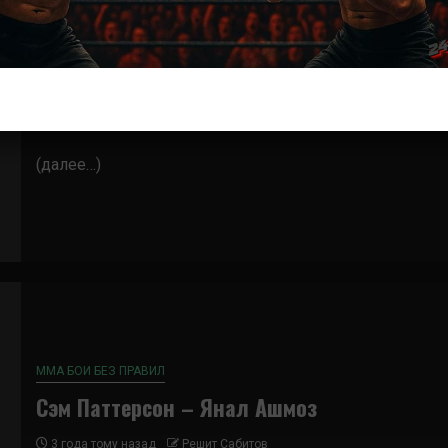
ММА БОИ БЕЗ ПРАВИЛ
Сэм Паттерсон — Йохан Лэйниссе
2 года тому назад
Решит Сабитов
(далее…)
ММА БОИ БЕЗ ПРАВИЛ
Сэм Паттерсон – Янал Ашмоз
3 года тому назад
Решит Сабитов