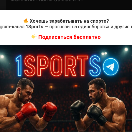
Хочешь зарабатывать на спорте?
egram-канал
1Sports
— прогнозы на единоборства и другие
Подписаться бесплатно
ММА БОИ БЕЗ ПРАВИЛ
Сэм Паттерсон — Кифер Кросби
2 года тому назад
Решит Сабитов
(далее…)