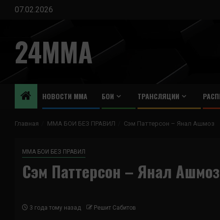
Перейти
07.02.2026
к
содержимому
24MMA
НОВОСТИ ММА
БОИ
ТРАНСЛЯЦИИ
РАСП
Главная
ММА БОИ БЕЗ ПРАВИЛ
Сэм Паттерсон – Янал Ашмоз
ММА БОИ БЕЗ ПРАВИЛ
Сэм Паттерсон – Янал Ашмоз
3 года тому назад
Решит Сабитов