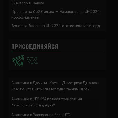
324: время начала
Прогноз на бой Сильва — Намаюнас на UFC 324:
коэффициенты
Арнольд Аллен на UFC 324: статистика и рекорд
ПРИСОЕДИНЯЙСЯ
Анонимно
к
Доминик Круз — Деметриус Джонсон
Спасибо что выложили этот супер техничный бой
Анонимно
к
UFC 324 прямая трансляция
А как смотреть с ноутбука?
Анонимно
к
Расписание боев UFC