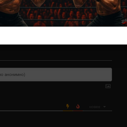
Решит Сабитов
новее