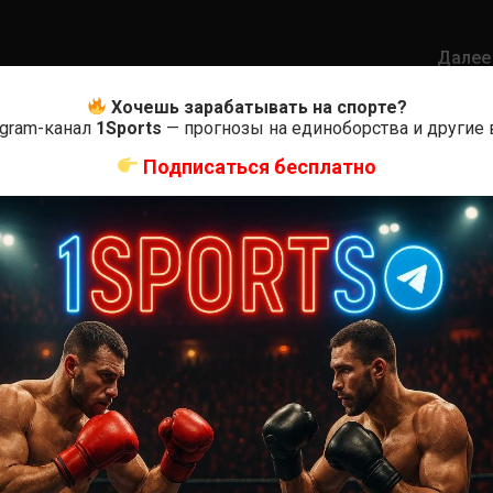
Далее
Джек Шор – Макван Амирхани
Хочешь зарабатывать на спорте?
egram-канал
1Sports
— прогнозы на единоборства и другие
Подписаться бесплатно
АВИЛ
ММА БОИ БЕЗ ПРАВИЛ
— Юн Сун Парк
Крис Дункан — Матеуш Ребецки
у назад
6 месяцев тому назад