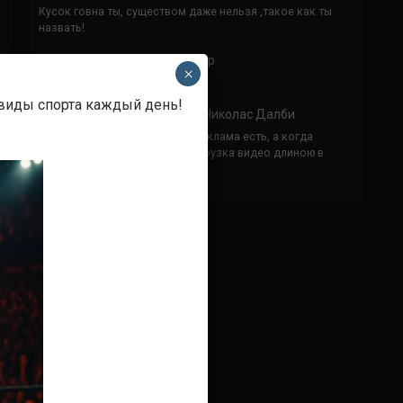
Кусок говна ты, существом даже нельзя ,такое как ты
назвать!
Анонимно
к
Конор МакГрегор
×
УЧ
 виды спорта каждый день!
Анонимно
к
Рэнди Браун — Николас Далби
не запускается ни один бой, реклама есть, а когда
заканчивается начинается загрузка видео длиною в
жизнь. Исправьте пожалуйста