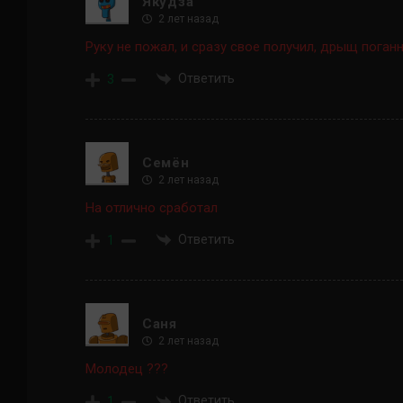
Якудза
2 лет назад
Руку не пожал, и сразу свое получил, дрыщ поган
Ответить
3
Семён
2 лет назад
На отлично сработал
Ответить
1
Саня
2 лет назад
Молодец ???
Ответить
1