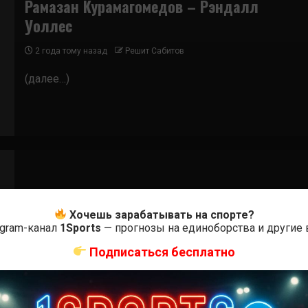
Рамазан Курамагомедов – Рэндалл
Уоллес
2 года тому назад
Решит Сабитов
(далее…)
Бои ММА
Хочешь зарабатывать на спорте?
Рамазан Курамагомедов — Джалил
egram-канал
1Sports
— прогнозы на единоборства и другие
Уиллис
Подписаться бесплатно
3 года тому назад
Решит Сабитов
(далее…)