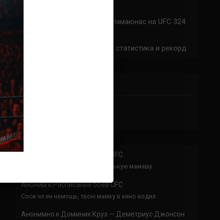
324: время начала
Прогноз на бой Сильва — Намаюнас на UFC 324:
коэффициенты
Арнольд Аллен на UFC 324: статистика и рекорд
ПРИСОЕДИНЯЙСЯ
Аноним
к
Расписание боев UFC
По буквам Я ебал твою толстенькую мамашу
Аноним
к
Расписание боев UFC
Соси чл.ен немощь, твою мамку в кино водил
Анонимно
к
Доминик Круз — Деметриус Джонсон