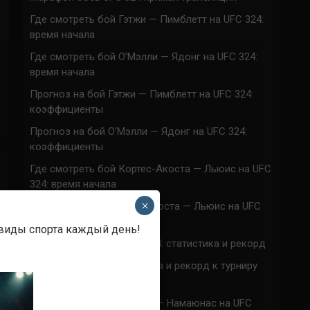
Где смотреть бой Гэтжи — Пимблетт на UFC 324:
время начала
Где смотреть бой О’Мэлли — Ядонг на UFC 324:
время начала
Прогноз на бой Гэтжи — Пимблетт на UFC 324:
коэффициенты
Прогноз на бой О’Мэлли — Ядонг на UFC 324:
коэффициенты
Где смотреть бой Кортес-Акоста — Льюис на UFC
324: время начала
×
Прогноз на бой Кортес-Акоста — Льюис на UFC
324: коэффициенты
 виды спорта каждый день!
Наталья Сильва на UFC 324: статистика и рекорд
Роуз Намаюнас: статистика и рекорд к турниру
UFC 324
Где смотреть бой Сильва — Намаюнас на UFC