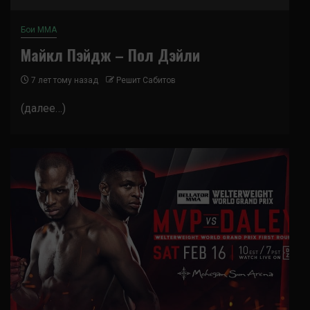
Бои ММА
Майкл Пэйдж – Пол Дэйли
7 лет тому назад
Решит Сабитов
(далее…)