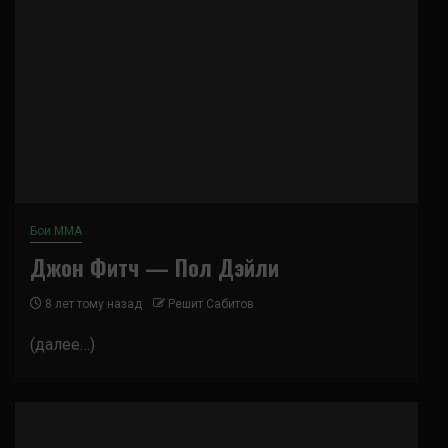
Бои ММА
Джон Фитч — Пол Дэйли
8 лет тому назад
Решит Сабитов
(далее…)