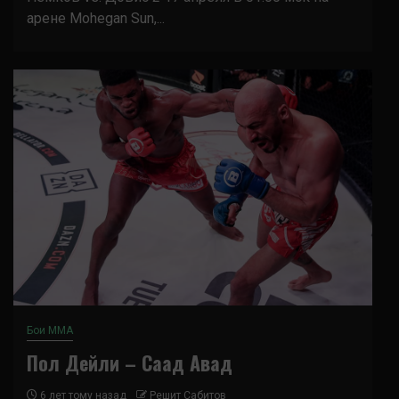
арене Mohegan Sun,...
Бои ММА
Пол Дейли – Саад Авад
6 лет тому назад
Решит Сабитов