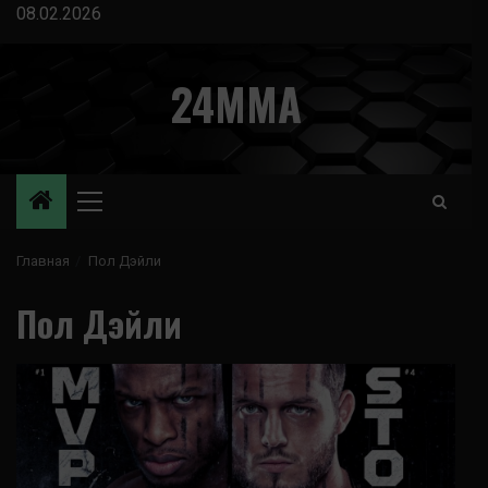
Перейти
08.02.2026
к
содержимому
24MMA
Основное
меню
Главная
Пол Дэйли
Пол Дэйли