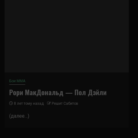
Бои ММА
Рори МакДональд — Пол Дэйли
8 лет тому назад
Решит Сабитов
(далее…)