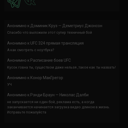
Анонимно
к
Доминик Круз — Деметриус Джонсон
Спасибо что выложили этот супер техничный бой
Анонимно
к
UFC 324 прямая трансляция
А как смотреть с ноутбука?
Анонимно
к
Расписание боев UFC
Кусок говна ты, существом даже нельзя ,такое как ты назвать!
Анонимно
к
Конор МакГрегор
УЧ
Анонимно
к
Рэнди Браун — Николас Далби
не запускается ни один бой, реклама есть, а когда
заканчивается начинается загрузка видео длиною в жизнь.
Исправьте пожалуйста