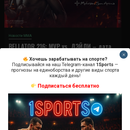
Новости ММА
BELLATOR 216: MVP vs. ДЭЙЛИ – дата,
кард и участники
×
Хочешь зарабатывать на спорте?
Подписывайся на наш Telegram-канал
1Sports
—
7 лет тому назад
Решит Сабитов
прогнозы на единоборства и другие виды спорта
каждый день!
Где и когда – дата и время Bellator 216 MVP vs.
Daley Утром 17 февраля в городе Анкасвилл, на
Подписаться бесплатно
арене Mohegan...