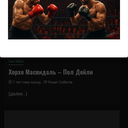
Бои ММА
Хорхе Масвидаль – Пол Дейли
7 лет тому назад
Решит Сабитов
(далее…)