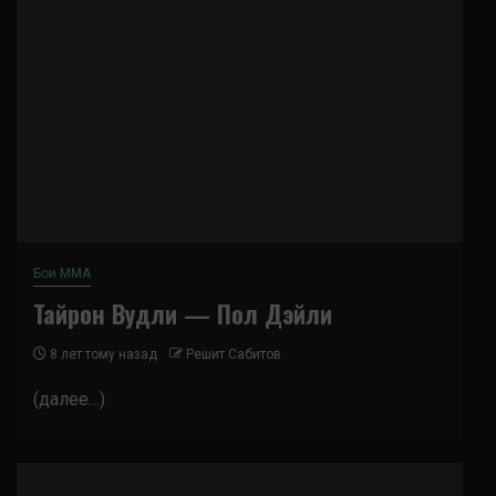
Бои ММА
Тайрон Вудли — Пол Дэйли
8 лет тому назад
Решит Сабитов
(далее…)