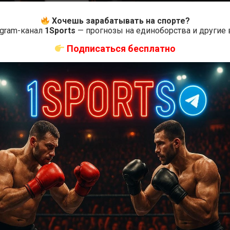
Хочешь зарабатывать на спорте?
egram-канал
1Sports
— прогнозы на единоборства и другие
Новости ММА
Подписаться бесплатно
Где смотреть бой О’Мэлли — Ядонг на UFC 324:
время начала
2 недели тому назад
Решит Сабитов