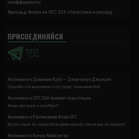
коэффициенты
Арнольд Аллен на UFC 324: статистика и рекорд
ПРИСОЕДИНЯЙСЯ
Анонимно
к
Доминик Круз — Деметриус Джонсон
Спасибо что выложили этот супер техничный бой
Анонимно
к
UFC 324 прямая трансляция
А как смотреть с ноутбука?
Анонимно
к
Расписание боев UFC
Кусок говна ты, существом даже нельзя ,такое как ты назвать!
Анонимно
к
Конор МакГрегор