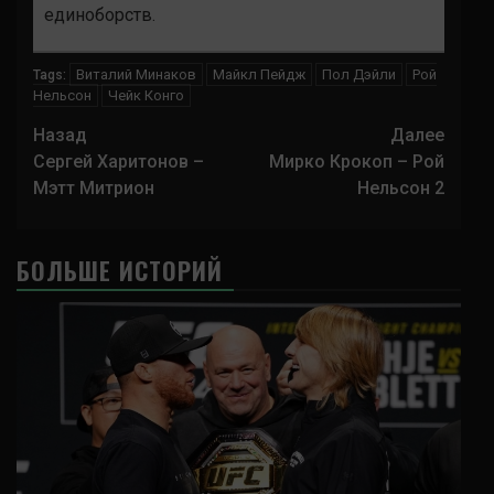
единоборств.
Виталий Минаков
Майкл Пейдж
Пол Дэйли
Рой
Tags:
Нельсон
Чейк Конго
Навигация
Назад
Далее
записи
Сергей Харитонов –
Мирко Крокоп – Рой
Мэтт Митрион
Нельсон 2
БОЛЬШЕ ИСТОРИЙ