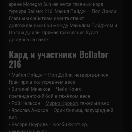
арене Mohegan Sun начнется главный кард
турнира Bellator 216: Майкл Пейдж — Пол Дэйли.
Главным событием ивента станет
долгожданный бой между Майклом Пэйджом и
Полом Дэйли. Прямая трансляция будет
доступна на сайте.
Кард и участники Bellator
216
• Майкл Пэйдж – Пол Дэйли, четвертьфинал
Гран-при в полусреднем весе
•
Виталий Минаков
– Чейк Конго,
претендентский бой в тяжёлом весе
• Рой Нельсон –
Мирко Крокоп
, тяжелый вес
• Ярослав Амосов – Эрик Сильва, полусредний
вес
• Валери Лоуреда – Колби Флетчер,
наилегчайший ве