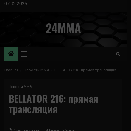
Перейти
07.02.2026
к
содержимому
24MMA
Основное
меню
Главная
Новости ММА
BELLATOR 216: прямая трансляция
Новости ММА
BELLATOR 216: прямая
трансляция
7 лет тому назад
Решит Сабитов