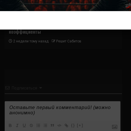
Новости ММА
Прогноз на бой Гэтжи — Пимблетт на UFC 324:
коэффициенты
2 недели тому назад
Решит Сабитов
Подписаться
{}
[+]