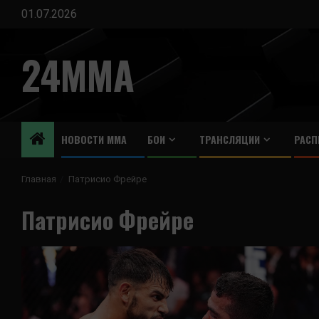
Перейти
01.07.2026
к
содержимому
24MMA
НОВОСТИ ММА
БОИ
ТРАНСЛЯЦИИ
РАСП
Главная
Патрисио Фрейре
Патрисио Фрейре