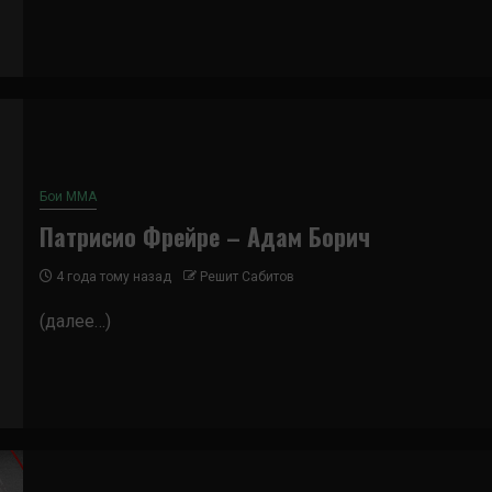
Бои ММА
Патрисио Фрейре – Адам Борич
4 года тому назад
Решит Сабитов
(далее…)