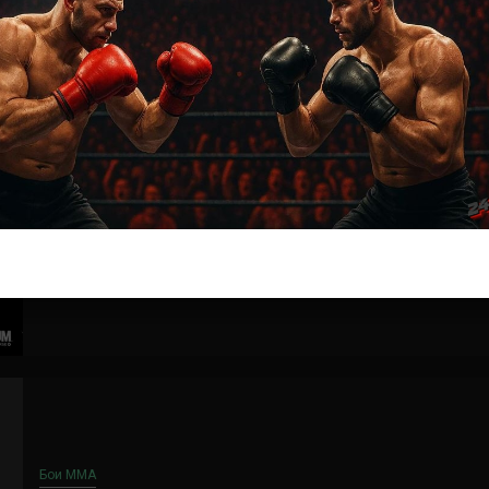
Новости ММА
Трансляции Bellator
Bellator 263 прямая трансляция
5 лет тому назад
Решит Сабитов
Где и когда смотреть трансляцию Bellator 263
Питбуль vs. МакКи 1 августа в 01:00 мск на площадке
Арена Форум в Лос-Анджелесе...
Бои ММА