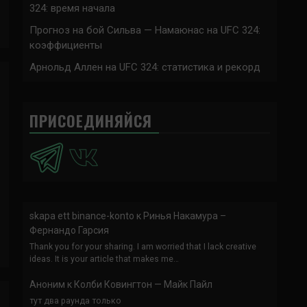
324: время начала
Прогноз на бой Сильва — Намаюнас на UFC 324:
коэффициенты
Арнольд Аллен на UFC 324: статистика и рекорд
ПРИСОЕДИНЯЙСЯ
skapa ett binance-konto
к
Ринья Накамура –
Фернандо Гарсия
Thank you for your sharing. I am worried that I lack creative
ideas. It is your article that makes me…
Аноним
к
Колби Ковингтон — Майк Пайл
тут два раунда только