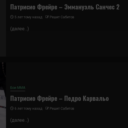
Патрисио Фрейре – Эммануэль Санчес 2
5 лет тому назад
Решит Сабитов
(далее…)
Бои ММА
Патрисио Фрейре – Педро Карвальо
6 лет тому назад
Решит Сабитов
(далее…)