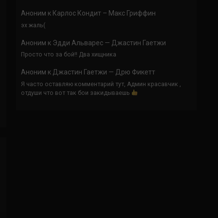
Аноним
к
Карлос Кондит – Макс Гриффин
эх жаль(
Аноним
к
Эдди Альварес — Джастин Гаетжи
Просто что за бой!! Два хищника
Аноним
к
Джастин Гаетжи — Дрю Фикетт
Я часто оставляю комментарий тут, Админ красавчик ,
отдуши что вот так бои закидываешь