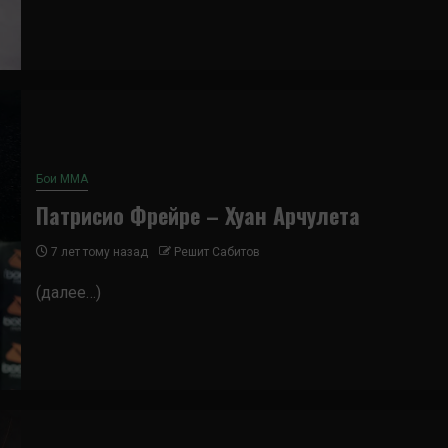
Бои ММА
Патрисио Фрейре – Хуан Арчулета
7 лет тому назад
Решит Сабитов
(далее…)