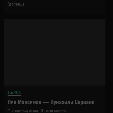
(далее…)
Бои ММА
Ник Максимов — Пунахили Сориано
4 года тому назад
Решит Сабитов