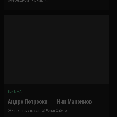
очередной турнир -...
Бои ММА
Андре Петроски — Ник Максимов
4 года тому назад
Решит Сабитов