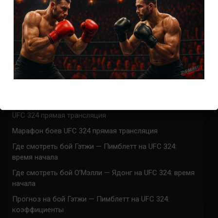
4 года тому назад
Решит Сабитов
(далее…)
СВЕЖИЕ ЗАПИСИ
ACA 200 прямая трансляция
Марафон боев UFC 325 прямая трансляция
UFC 324 прямая трансляция
Марафон боев UFC 324 прямая трансляция
Где смотреть бой Гэтжи — Пимблетт на UFC 324:
время начала
Где смотреть бой О’Мэлли — Ядонг на UFC 324: время
начала
Прогноз на бой Гэтжи — Пимблетт на UFC 324:
коэффициенты