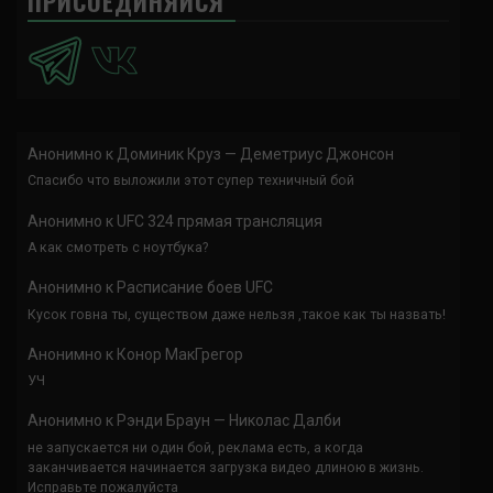
ПРИСОЕДИНЯЙСЯ
Анонимно
к
Доминик Круз — Деметриус Джонсон
Спасибо что выложили этот супер техничный бой
Анонимно
к
UFC 324 прямая трансляция
А как смотреть с ноутбука?
Анонимно
к
Расписание боев UFC
Кусок говна ты, существом даже нельзя ,такое как ты назвать!
Анонимно
к
Конор МакГрегор
УЧ
Анонимно
к
Рэнди Браун — Николас Далби
не запускается ни один бой, реклама есть, а когда
заканчивается начинается загрузка видео длиною в жизнь.
Исправьте пожалуйста