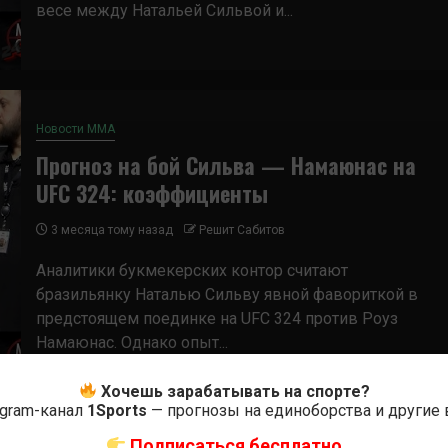
весе между Натальей Сильвой и...
Новости ММА
Прогноз на бой Сильва — Намаюнас на
UFC 324: коэффициенты
3 месяца тому назад
Решит Сабитов
Аналитики букмекерских контор считают
бразильянку Наталью Сильву явной фавориткой в
предстоящем поединке на UFC 324 против Роуз
Намаюнас. Однако опыт...
Хочешь зарабатывать на спорте?
egram-канал
1Sports
— прогнозы на единоборства и другие
Подписаться бесплатно