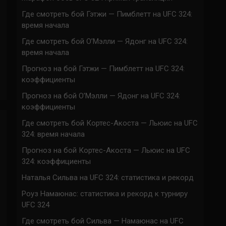
Где смотреть бой Гэтжи — Пимблетт на UFC 324:
время начала
Где смотреть бой О’Мэлли — Ядонг на UFC 324:
время начала
Прогноз на бой Гэтжи — Пимблетт на UFC 324:
коэффициенты
Прогноз на бой О’Мэлли — Ядонг на UFC 324:
коэффициенты
Где смотреть бой Кортес-Акоста — Льюис на UFC
324: время начала
Прогноз на бой Кортес-Акоста — Льюис на UFC
324: коэффициенты
Наталья Сильва на UFC 324: статистика и рекорд
Роуз Намаюнас: статистика и рекорд к турниру
UFC 324
Где смотреть бой Сильва — Намаюнас на UFC