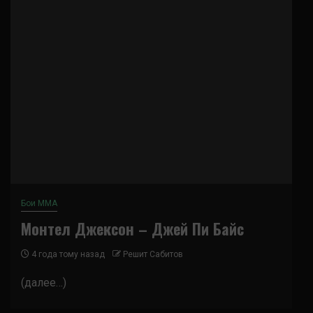
Бои ММА
Монтел Джексон – Джей Пи Байс
4 года тому назад
Решит Сабитов
(далее…)