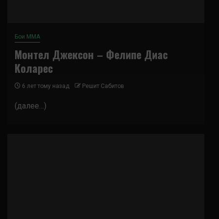
Бои ММА
Монтел Джексон – Фелипе Диас
Коларес
6 лет тому назад
Решит Сабитов
(далее…)