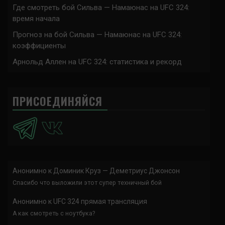
Где смотреть бой Сильва — Намаюнас на UFC 324:
время начала
Прогноз на бой Сильва — Намаюнас на UFC 324:
коэффициенты
Арнольд Аллен на UFC 324: статистика и рекорд
ПРИСОЕДИНЯЙСЯ
Анонимно
к
Доминик Круз — Деметриус Джонсон
Спасибо что выложили этот супер техничный бой
Анонимно
к
UFC 324 прямая трансляция
А как смотреть с ноутбука?