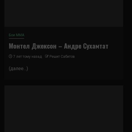
Бои ММА
Монтел Джексон – Андре Сухамтат
7 лет тому назад
Решит Сабитов
(далее…)