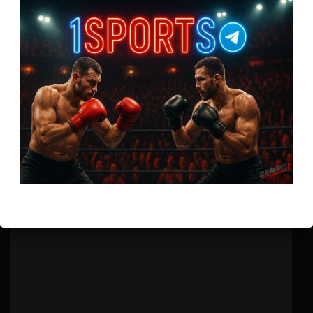
Бои ММА
Бретт Джонс – Монтел Джексон
6 лет тому назад
Решит Сабитов
(далее…)