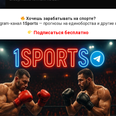
Хочешь зарабатывать на спорте?
egram-канал
1Sports
— прогнозы на единоборства и другие
Подписаться бесплатно
ММА БОИ БЕЗ ПРАВИЛ
Мануэль Роберто Торрес — Крис Дункан
2 года тому назад
Решит Сабитов
(далее…)