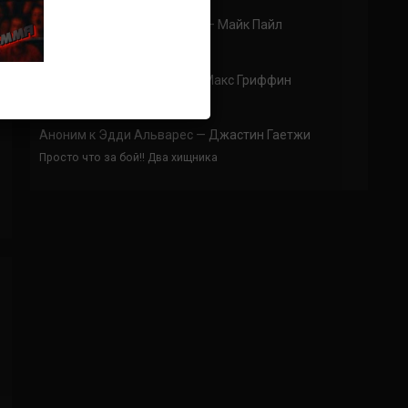
Аноним
к
Колби Ковингтон — Майк Пайл
тут два раунда только
Аноним
к
Карлос Кондит – Макс Гриффин
эх жаль(
Аноним
к
Эдди Альварес — Джастин Гаетжи
Просто что за бой!! Два хищника