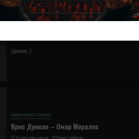
ММА БОИ БЕЗ ПРАВИЛ
Крис Дункан — Янал Ашмоз
3 года тому назад
Решит Сабитов
(далее…)
ММА БОИ БЕЗ ПРАВИЛ
Крис Дункан – Омар Моралес
3 года тому назад
Решит Сабитов