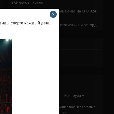
324: время начала
Прогноз на бой Сильва — Намаюнас на UFC 324:
×
коэффициенты
 виды спорта каждый день!
Арнольд Аллен на UFC 324: статистика и рекорд
ПРИСОЕДИНЯЙСЯ
Аноним
к
Конор МакГрегор
Аллах пидор
skapa ett binance-konto
к
Ринья Накамура –
Фернандо Гарсия
Thank you for your sharing. I am worried that I lack creative
ideas. It is your article that makes me…