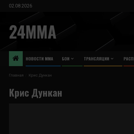
Перейти
02.08.2026
к
содержимому
24MMA
НОВОСТИ ММА
БОИ
ТРАНСЛЯЦИИ
РАСП
Главная
Крис Дункан
Крис Дункан