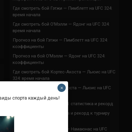
Где смотреть бой Гэтжи — Пимблетт на UFC 324:
время начала
Где смотреть бой О’Мэлли — Ядонг на UFC 324:
время начала
Прогноз на бой Гэтжи — Пимблетт на UFC 324:
коэффициенты
Прогноз на бой О’Мэлли — Ядонг на UFC 324:
коэффициенты
Где смотреть бой Кортес-Акоста — Льюис на UFC
324: время начала
×
Прогноз на бой Кортес-Акоста — Льюис на UFC
324: коэффициенты
 виды спорта каждый день!
Наталья Сильва на UFC 324: статистика и рекорд
Роуз Намаюнас: статистика и рекорд к турниру
UFC 324
Где смотреть бой Сильва — Намаюнас на UFC