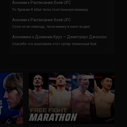
Аноним
к
Расписание боев UFC
По буквам Я ебал твою толстенькую мамашу
Аноним
к
Расписание боев UFC
Соси чл.ен немощь, твою мамку в кино водил
Анонимно
к
Доминик Круз — Деметриус Джонсон
Спасибо что выложили этот супер техничный бой