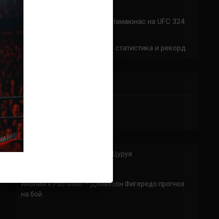
324: время начала
Прогноз на бой Сильва — Намаюнас на UFC 324:
коэффициенты
Арнольд Аллен на UFC 324: статистика и рекорд
ПРИСОЕДИНЯЙСЯ
Аноним
к
Джошуа Ван — Ри Цуруя
Не пошла саранча
Аноним
к
Роб Фонт – Дейвесон Фигередо прогноз
на бой