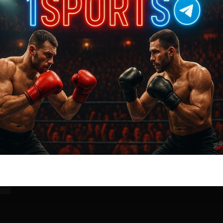
Бои ММА
Макс Халловэй — Клей Коллард
8 лет тому назад
Решит Сабитов
(далее…)